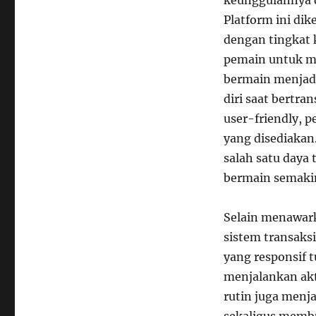
keunggulannya 
Peluang
Platform ini di
Menang
dengan
dengan tingkat
Fitur
pemain untuk m
Statistik
bermain menjadi
dan
Data
diri saat bertr
Real-
user-friendly, 
Time
yang disediakan
di
Situs
salah satu daya
Gacor
bermain semak
Selain menawark
sistem transaks
yang responsif
menjalankan akt
rutin juga menj