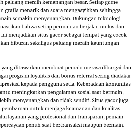
 peluang meraih kemenangan besar. Setiap game
n grafis menarik dan suara mengasyikkan sehingga
main semakin menyenangkan. Dukungan teknologi
mastikan bahwa setiap permainan berjalan mulus dan
r ini menjadikan situs gacor sebagai tempat yang cocok
kan hiburan sekaligus peluang meraih keuntungan
n yang ditawarkan membuat pemain merasa dihargai da
gai program loyalitas dan bonus referral sering diadaka
presiasi kepada pengguna setia. Keberadaan komunitas
antu meningkatkan pengalaman sosial saat bermain,
lebih menyenangkan dan tidak sendiri. Situs gacor juga
n pembaruan untuk menjaga keamanan dan kualitas
lui layanan yang profesional dan transparan, pemain
percayaan penuh saat bertransaksi maupun bermain.