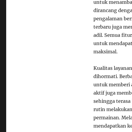
untuk menambah
dirancang denga
pengalaman ber
terbaru juga me
adil. Semua fitu
untuk mendapat
maksimal.
Kualitas layana
dihormati. Berba
untuk memberi a
aktif juga memb
sehingga terasa 
rutin melakuka
permainan. Mela
mendapatkan ke