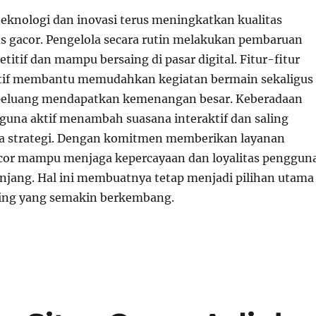
knologi dan inovasi terus meningkatkan kualitas
tus gacor. Pengelola secara rutin melakukan pembaruan
titif dan mampu bersaing di pasar digital. Fitur-fitur
atif membantu memudahkan kegiatan bermain sekaligus
eluang mendapatkan kemenangan besar. Keberadaan
una aktif menambah suasana interaktif dan saling
rta strategi. Dengan komitmen memberikan layanan
gacor mampu menjaga kepercayaan dan loyalitas penggun
njang. Hal ini membuatnya tetap menjadi pilihan utama
aring yang semakin berkembang.