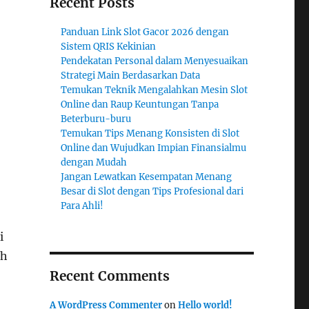
Recent Posts
Panduan Link Slot Gacor 2026 dengan
Sistem QRIS Kekinian
Pendekatan Personal dalam Menyesuaikan
Strategi Main Berdasarkan Data
Temukan Teknik Mengalahkan Mesin Slot
Online dan Raup Keuntungan Tanpa
Beterburu-buru
Temukan Tips Menang Konsisten di Slot
Online dan Wujudkan Impian Finansialmu
dengan Mudah
Jangan Lewatkan Kesempatan Menang
Besar di Slot dengan Tips Profesional dari
Para Ahli!
i
ih
Recent Comments
A WordPress Commenter
on
Hello world!