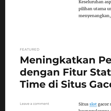
Keseluruhan as
pilihan utama 
menyenangkan,
FEATURED
Meningkatkan P
dengan Fitur Stat
Time di Situs Gac
on
Leave a comment
Situs
slot
gacor 
Meningkatkan