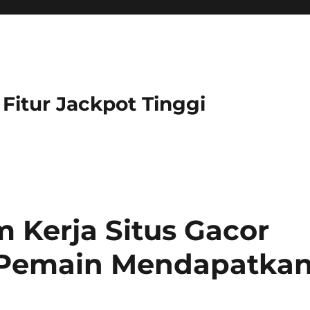
Fitur Jackpot Tinggi
Kerja Situs Gacor
Pemain Mendapatka