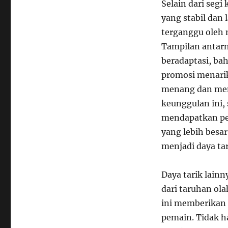
Selain dari segi
yang stabil dan 
terganggu oleh m
Tampilan antar
beradaptasi, ba
promosi menarik
menang dan men
keunggulan ini,
mendapatkan pe
yang lebih besa
menjadi daya tar
Daya tarik lainn
dari taruhan ola
ini memberikan 
pemain. Tidak ha