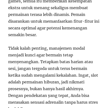
games, semua itu memberikan kesempatan
ekstra untuk menang sekaligus membuat
permainan terasa lebih dinamis. Pemain
disarankan untuk memanfaatkan fitur-fitur ini
secara optimal agar potensi kemenangan
semakin besar.
Tidak kalah penting, manajemen modal
menjadi kunci agar bermain tetap
menyenangkan. Tetapkan batas harian atau
sesi, jangan tergoda untuk terus bermain
ketika sudah mengalami kekalahan. Ingat, slot
adalah permainan hiburan, jadi nikmati
prosesnya, bukan hanya hasil akhirnya.
Dengan pendekatan yang tepat, Anda bisa
merasakan sensasi adrenalin tanpa harus stres