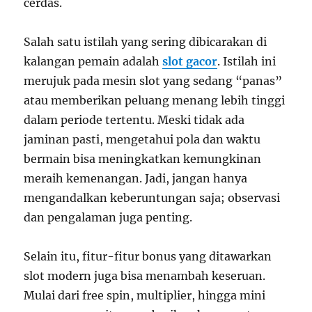
cerdas.
Salah satu istilah yang sering dibicarakan di
kalangan pemain adalah
slot gacor
. Istilah ini
merujuk pada mesin slot yang sedang “panas”
atau memberikan peluang menang lebih tinggi
dalam periode tertentu. Meski tidak ada
jaminan pasti, mengetahui pola dan waktu
bermain bisa meningkatkan kemungkinan
meraih kemenangan. Jadi, jangan hanya
mengandalkan keberuntungan saja; observasi
dan pengalaman juga penting.
Selain itu, fitur-fitur bonus yang ditawarkan
slot modern juga bisa menambah keseruan.
Mulai dari free spin, multiplier, hingga mini