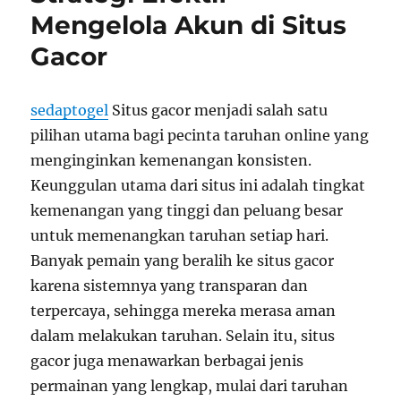
Menang
Mengelola Akun di Situs
dan
Gacor
Nikmati
Sensasi
Tiap
Putaran
sedaptogel
Situs gacor menjadi salah satu
pilihan utama bagi pecinta taruhan online yang
menginginkan kemenangan konsisten.
Keunggulan utama dari situs ini adalah tingkat
kemenangan yang tinggi dan peluang besar
untuk memenangkan taruhan setiap hari.
Banyak pemain yang beralih ke situs gacor
karena sistemnya yang transparan dan
terpercaya, sehingga mereka merasa aman
dalam melakukan taruhan. Selain itu, situs
gacor juga menawarkan berbagai jenis
permainan yang lengkap, mulai dari taruhan