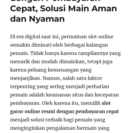
Cepat, Solusi Main Aman
Sistem
Cerdas
dan Nyaman
Di era digital saat ini, permainan slot online
semakin diminati oleh berbagai kalangan
pemain. Tidak hanya karena tampilannya yang
menarik dan mudah dimainkan, tetapi juga
karena peluang kemenangan yang
menjanjikan. Namun, salah satu faktor
terpenting yang sering menjadi perhatian
pemain adalah keamanan situs dan kecepatan
pembayaran. Oleh karena itu, memilih
slot
gacor online resmi dengan pembayaran cepat
menjadi solusi terbaik bagi pemain yang
menginginkan pengalaman bermain yang