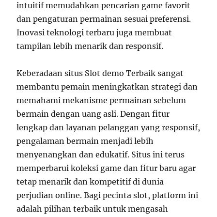
intuitif memudahkan pencarian game favorit
dan pengaturan permainan sesuai preferensi.
Inovasi teknologi terbaru juga membuat
tampilan lebih menarik dan responsif.
Keberadaan situs Slot demo Terbaik sangat
membantu pemain meningkatkan strategi dan
memahami mekanisme permainan sebelum
bermain dengan uang asli. Dengan fitur
lengkap dan layanan pelanggan yang responsif,
pengalaman bermain menjadi lebih
menyenangkan dan edukatif. Situs ini terus
memperbarui koleksi game dan fitur baru agar
tetap menarik dan kompetitif di dunia
perjudian online. Bagi pecinta slot, platform ini
adalah pilihan terbaik untuk mengasah