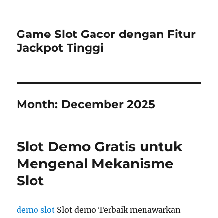
Game Slot Gacor dengan Fitur
Jackpot Tinggi
Month:
December 2025
Slot Demo Gratis untuk
Mengenal Mekanisme
Slot
demo slot
Slot demo Terbaik menawarkan