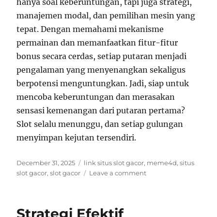
hanya soal keberuntungan, tapi juga strategi,
manajemen modal, dan pemilihan mesin yang
tepat. Dengan memahami mekanisme
permainan dan memanfaatkan fitur-fitur
bonus secara cerdas, setiap putaran menjadi
pengalaman yang menyenangkan sekaligus
berpotensi menguntungkan. Jadi, siap untuk
mencoba keberuntungan dan merasakan
sensasi kemenangan dari putaran pertama?
Slot selalu menunggu, dan setiap gulungan
menyimpan kejutan tersendiri.
Posted
Tags
December 31, 2025
link situs slot gacor
,
meme4d
,
situs
on
on
slot gacor
,
slot gacor
Leave a comment
Serunya
Bermain
Slot:
Strategi Efektif
Cara