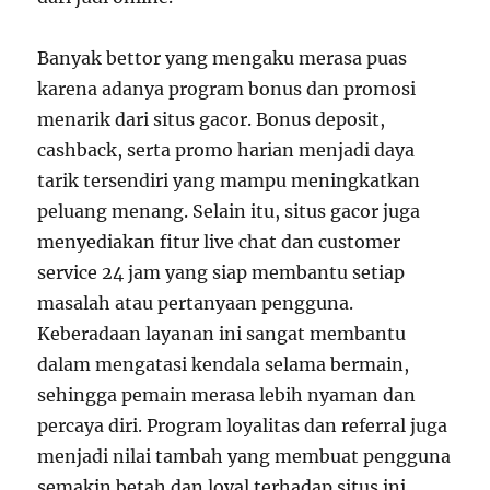
Banyak bettor yang mengaku merasa puas
karena adanya program bonus dan promosi
menarik dari situs gacor. Bonus deposit,
cashback, serta promo harian menjadi daya
tarik tersendiri yang mampu meningkatkan
peluang menang. Selain itu, situs gacor juga
menyediakan fitur live chat dan customer
service 24 jam yang siap membantu setiap
masalah atau pertanyaan pengguna.
Keberadaan layanan ini sangat membantu
dalam mengatasi kendala selama bermain,
sehingga pemain merasa lebih nyaman dan
percaya diri. Program loyalitas dan referral juga
menjadi nilai tambah yang membuat pengguna
semakin betah dan loyal terhadap situs ini.