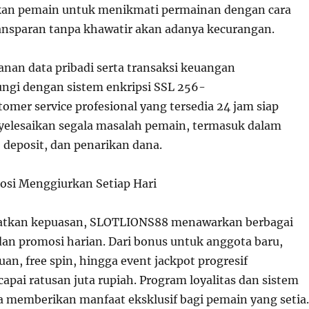
an pemain untuk menikmati permainan dengan cara
ransparan tanpa khawatir akan adanya kecurangan.
anan data pribadi serta transaksi keuangan
ungi dengan sistem enkripsi SSL 256-
tomer service profesional yang tersedia 24 jam siap
lesaikan segala masalah pemain, termasuk dalam
 deposit, dan penarikan dana.
si Menggiurkan Setiap Hari
tkan kepuasan, SLOTLIONS88 menawarkan berbagai
an promosi harian. Dari bonus untuk anggota baru,
n, free spin, hingga event jackpot progresif
pai ratusan juta rupiah. Program loyalitas dan sistem
 memberikan manfaat eksklusif bagi pemain yang setia.