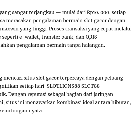
yang sangat terjangkau — mulai dari Rp10. 000, setiap
isa merasakan pengalaman bermain slot gacor dengan
maxwin yang tinggi. Proses transaksi yang cepat melalu
seperti e-wallet, transfer bank, dan QRIS
hkan pengalaman bermain tanpa halangan.
g mencari situs slot gacor terpercaya dengan peluang
gnifikan setiap hari, SLOTLIONS88 SLOT88
aik. Dengan reputasi sebagai bagian dari jaringan
i, situs ini menawarkan kombinasi ideal antara hiburan
keuntungan nyata.