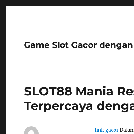
Game Slot Gacor dengan 
SLOT88 Mania Res
Terpercaya deng
link gacor
Dalam 