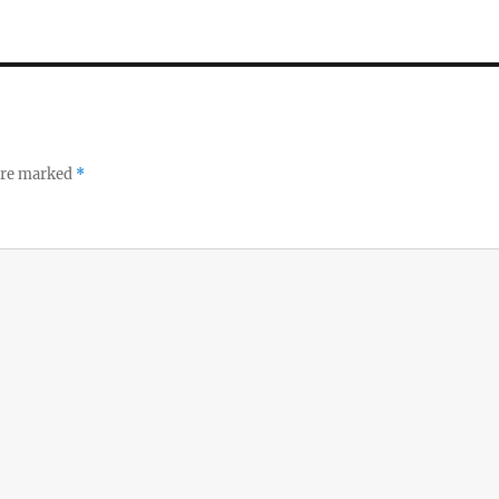
 are marked
*