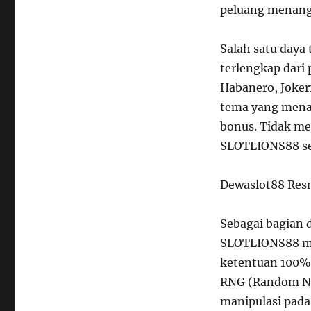
peluang menang 
Salah satu daya
terlengkap dari 
Habanero, Joker
tema yang menar
bonus. Tidak m
SLOTLIONS88 seb
Dewaslot88 Resm
Sebagai bagian 
SLOTLIONS88 me
ketentuan 100%.
RNG (Random Nu
manipulasi pada 