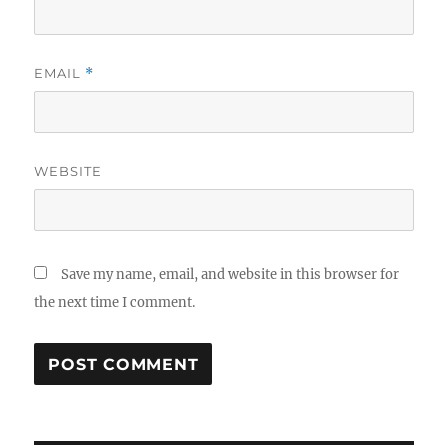
EMAIL
*
WEBSITE
Save my name, email, and website in this browser for
the next time I comment.