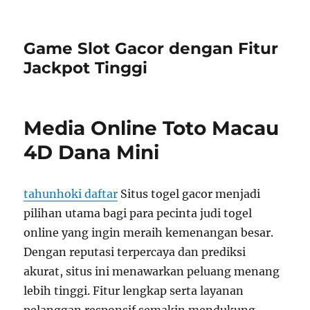
Game Slot Gacor dengan Fitur
Jackpot Tinggi
Media Online Toto Macau
4D Dana Mini
tahunhoki daftar
Situs togel gacor menjadi
pilihan utama bagi para pecinta judi togel
online yang ingin meraih kemenangan besar.
Dengan reputasi terpercaya dan prediksi
akurat, situs ini menawarkan peluang menang
lebih tinggi. Fitur lengkap serta layanan