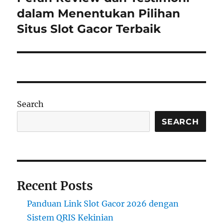
post:
dalam Menentukan Pilihan
Situs Slot Gacor Terbaik
Search
SEARCH
Recent Posts
Panduan Link Slot Gacor 2026 dengan
Sistem QRIS Kekinian