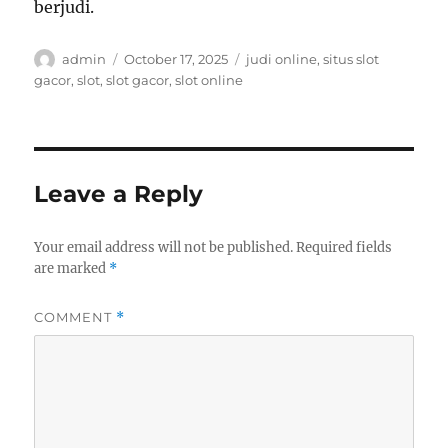
berjudi.
Author
Posted
Tags
admin
October 17, 2025
judi online
,
situs slot
on
gacor
,
slot
,
slot gacor
,
slot online
Leave a Reply
Your email address will not be published.
Required fields
are marked
*
COMMENT
*