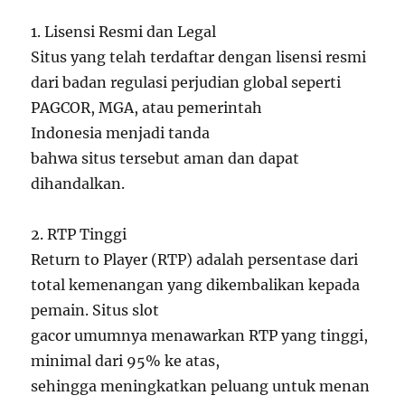
1. Lisensi Resmi dan Legal
Situs yang telah terdaftar dengan lisensi resmi
dari badan regulasi perjudian global seperti
PAGCOR, MGA, atau pemerintah
Indonesia menjadi tanda
bahwa situs tersebut aman dan dapat
dihandalkan.
2. RTP Tinggi
Return to Player (RTP) adalah persentase dari
total kemenangan yang dikembalikan kepada
pemain. Situs slot
gacor umumnya menawarkan RTP yang tinggi,
minimal dari 95% ke atas,
sehingga meningkatkan peluang untuk menan