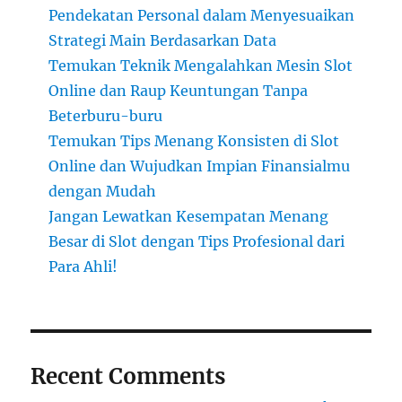
Pendekatan Personal dalam Menyesuaikan
Strategi Main Berdasarkan Data
Temukan Teknik Mengalahkan Mesin Slot
Online dan Raup Keuntungan Tanpa
Beterburu-buru
Temukan Tips Menang Konsisten di Slot
Online dan Wujudkan Impian Finansialmu
dengan Mudah
Jangan Lewatkan Kesempatan Menang
Besar di Slot dengan Tips Profesional dari
Para Ahli!
Recent Comments