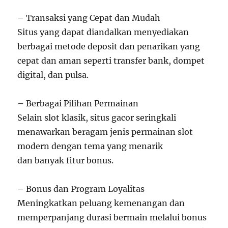
– Transaksi yang Cepat dan Mudah
Situs yang dapat diandalkan menyediakan
berbagai metode deposit dan penarikan yang
cepat dan aman seperti transfer bank, dompet
digital, dan pulsa.
– Berbagai Pilihan Permainan
Selain slot klasik, situs gacor seringkali
menawarkan beragam jenis permainan slot
modern dengan tema yang menarik
dan banyak fitur bonus.
– Bonus dan Program Loyalitas
Meningkatkan peluang kemenangan dan
memperpanjang durasi bermain melalui bonus