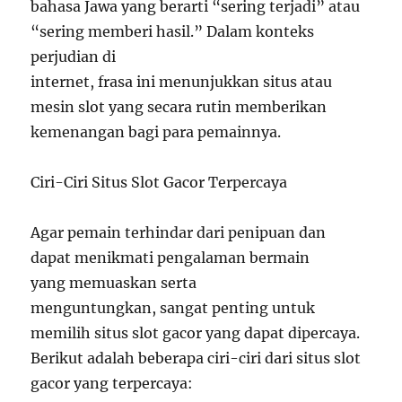
bahasa Jawa yang berarti “sering terjadi” atau
“sering memberi hasil.” Dalam konteks
perjudian di
internet, frasa ini menunjukkan situs atau
mesin slot yang secara rutin memberikan
kemenangan bagi para pemainnya.
Ciri-Ciri Situs Slot Gacor Terpercaya
Agar pemain terhindar dari penipuan dan
dapat menikmati pengalaman bermain
yang memuaskan serta
menguntungkan, sangat penting untuk
memilih situs slot gacor yang dapat dipercaya.
Berikut adalah beberapa ciri-ciri dari situs slot
gacor yang terpercaya: