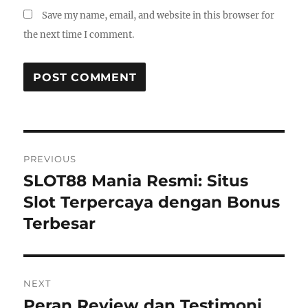
Save my name, email, and website in this browser for
the next time I comment.
Post
PREVIOUS
navigation
SLOT88 Mania Resmi: Situs
Previous
post:
Slot Terpercaya dengan Bonus
Terbesar
NEXT
Peran Review dan Testimoni
Next