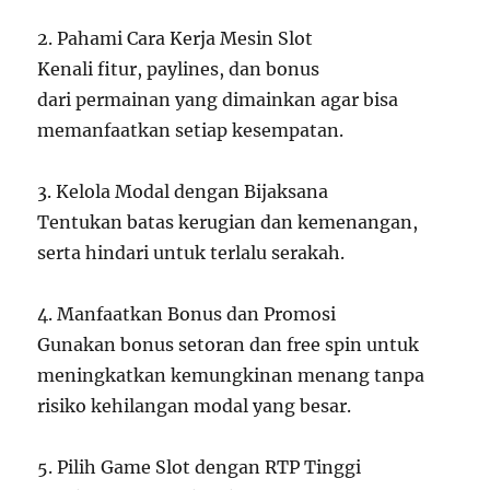
2. Pahami Cara Kerja Mesin Slot
Kenali fitur, paylines, dan bonus
dari permainan yang dimainkan agar bisa
memanfaatkan setiap kesempatan.
3. Kelola Modal dengan Bijaksana
Tentukan batas kerugian dan kemenangan,
serta hindari untuk terlalu serakah.
4. Manfaatkan Bonus dan Promosi
Gunakan bonus setoran dan free spin untuk
meningkatkan kemungkinan menang tanpa
risiko kehilangan modal yang besar.
5. Pilih Game Slot dengan RTP Tinggi