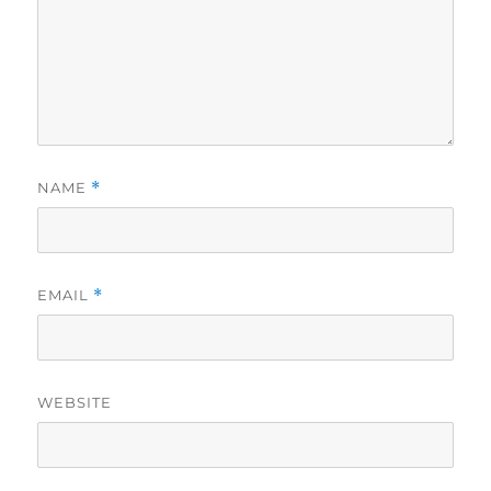
NAME
*
EMAIL
*
WEBSITE