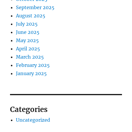
September 2025
August 2025
July 2025
June 2025
May 2025
April 2025
March 2025
February 2025
January 2025
Categories
Uncategorized