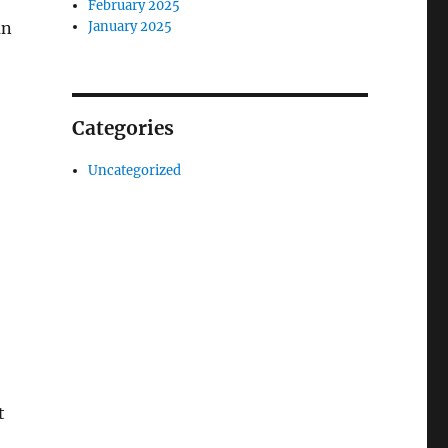
February 2025
an
January 2025
Categories
Uncategorized
t