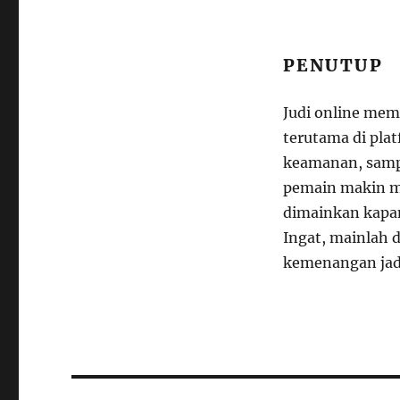
PENUTUP
Judi online mem
terutama di pla
keamanan, sampa
pemain makin me
dimainkan kapan
Ingat, mainlah 
kemenangan jad