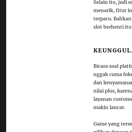
Selain itu, judi
menarik, fitur 
terpacu. Bahkan
slot berhenti i
KEUNGGUL
Bicara soal plat
nggak cuma foku
dan kenyamanan 
nilai plus, kare
layanan custome
makin lancar.
Game yang terse