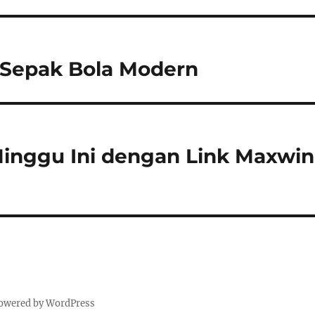
 Sepak Bola Modern
 Minggu Ini dengan Link Maxwin
powered by WordPress