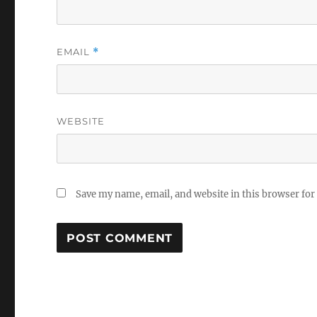
EMAIL
*
WEBSITE
Save my name, email, and website in this browser for