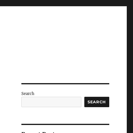
Search
SEARCH