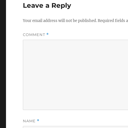
Leave a Reply
Your email address will not be published.
Required fields
COMMENT
*
NAME
*