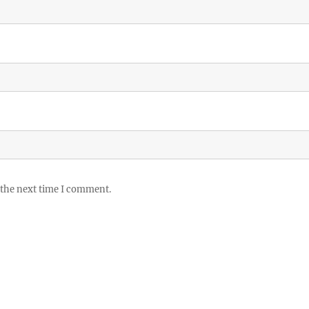
 the next time I comment.