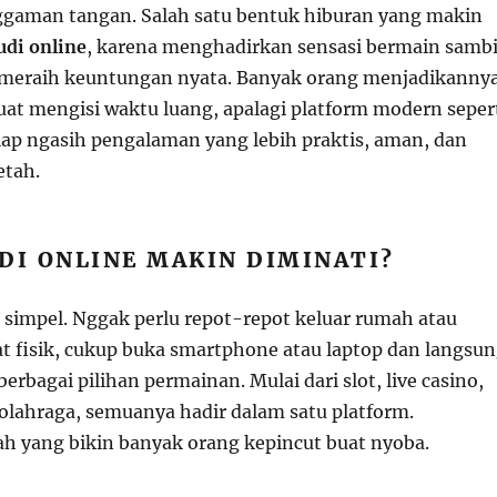
gaman tangan. Salah satu bentuk hiburan yang makin
udi online
, karena menghadirkan sensasi bermain sambi
meraih keuntungan nyata. Banyak orang menjadikanny
buat mengisi waktu luang, apalagi platform modern seper
ap ngasih pengalaman yang lebih praktis, aman, dan
etah.
DI ONLINE MAKIN DIMINATI?
 simpel. Nggak perlu repot-repot keluar rumah atau
t fisik, cukup buka smartphone atau laptop dan langsu
erbagai pilihan permainan. Mulai dari slot, live casino,
olahraga, semuanya hadir dalam satu platform.
ilah yang bikin banyak orang kepincut buat nyoba.