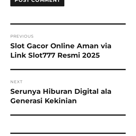
Post
PREVIOUS
navigation
Slot Gacor Online Aman via
Previous
post:
Link Slot777 Resmi 2025
NEXT
Serunya Hiburan Digital ala
Next
post:
Generasi Kekinian