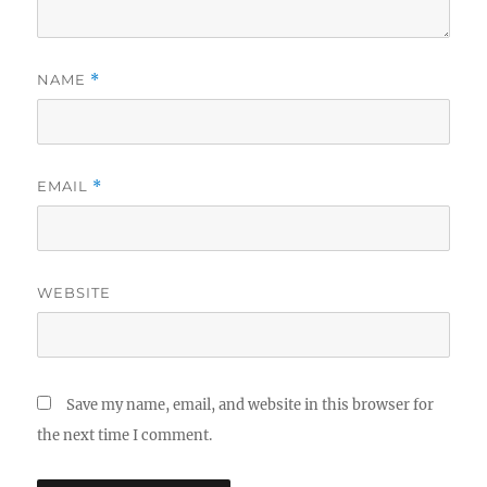
NAME
*
EMAIL
*
WEBSITE
Save my name, email, and website in this browser for
the next time I comment.