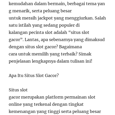
kemudahan dalam bermain, berbagai tema yan
g menarik, serta peluang besar
untuk meraih jackpot yang menggiurkan. Salah
satu istilah yang sedang populer di
kalangan pecinta slot adalah “situs slot
gacor”. Lantas, apa sebenarnya yang dimaksud
dengan situs slot gacor? Bagaimana
cara untuk memilih yang terbaik? Simak
penjelasan lengkapnya dalam tulisan ini!
Apa Itu Situs Slot Gacor?
Situs slot
gacor merupakan platform permainan slot
online yang terkenal dengan tingkat
kemenangan yang tinggi serta peluang besar