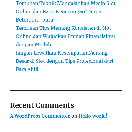
Temukan Teknik Mengalahkan Mesin Slot
Online dan Raup Keuntungan Tanpa
Beterburu-buru
Temukan Tips Menang Konsisten di Slot
Online dan Wujudkan Impian Finansialmu
dengan Mudah
Jangan Lewatkan Kesempatan Menang
Besar di Slot dengan Tips Profesional dari
Para Ahli!
Recent Comments
A WordPress Commenter
on
Hello world!