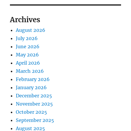
Archives
August 2026
July 2026
June 2026
May 2026
April 2026
March 2026
February 2026
January 2026
December 2025
November 2025
October 2025
September 2025
August 2025