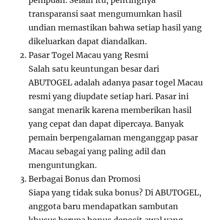
penipuan. Selain itu, pentingnya
transparansi saat mengumumkan hasil
undian memastikan bahwa setiap hasil yang
dikeluarkan dapat diandalkan.
Pasar Togel Macau yang Resmi
Salah satu keuntungan besar dari
ABUTOGEL adalah adanya pasar togel Macau
resmi yang diupdate setiap hari. Pasar ini
sangat menarik karena memberikan hasil
yang cepat dan dapat dipercaya. Banyak
pemain berpengalaman menganggap pasar
Macau sebagai yang paling adil dan
menguntungkan.
Berbagai Bonus dan Promosi
Siapa yang tidak suka bonus? Di ABUTOGEL,
anggota baru mendapatkan sambutan