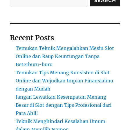
SEARCH
Recent Posts
Temukan Teknik Mengalahkan Mesin Slot
Online dan Raup Keuntungan Tanpa
Beterburu-buru
Temukan Tips Menang Konsisten di Slot
Online dan Wujudkan Impian Finansialmu
dengan Mudah
Jangan Lewatkan Kesempatan Menang
Besar di Slot dengan Tips Profesional dari
Para Ahli!
Teknik Menghindari Kesalahan Umum
dalam Memilih Nomor