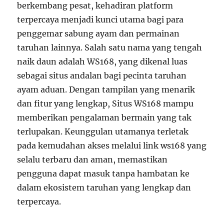
berkembang pesat, kehadiran platform
terpercaya menjadi kunci utama bagi para
penggemar sabung ayam dan permainan
taruhan lainnya. Salah satu nama yang tengah
naik daun adalah WS168, yang dikenal luas
sebagai situs andalan bagi pecinta taruhan
ayam aduan. Dengan tampilan yang menarik
dan fitur yang lengkap, Situs WS168 mampu
memberikan pengalaman bermain yang tak
terlupakan. Keunggulan utamanya terletak
pada kemudahan akses melalui link ws168 yang
selalu terbaru dan aman, memastikan
pengguna dapat masuk tanpa hambatan ke
dalam ekosistem taruhan yang lengkap dan
terpercaya.