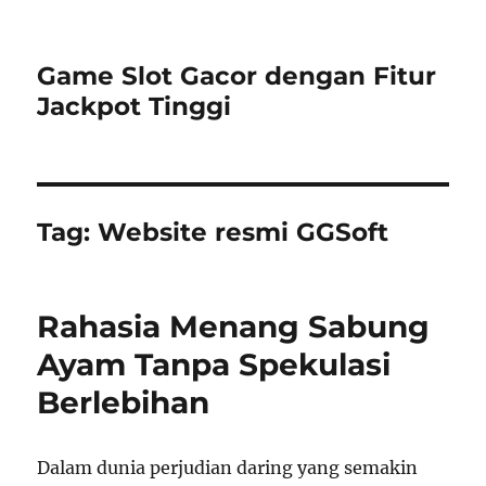
Game Slot Gacor dengan Fitur
Jackpot Tinggi
Tag:
Website resmi GGSoft
Rahasia Menang Sabung
Ayam Tanpa Spekulasi
Berlebihan
Dalam dunia perjudian daring yang semakin