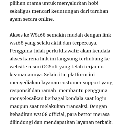
pilihan utama untuk menyalurkan hobi
sekaligus mencari keuntungan dari taruhan
ayam secara online.
Akses ke WS168 semakin mudah dengan link
ws168 yang selalu aktif dan terpercaya.
Pengguna tidak perlu khawatir akan kendala
akses karena link ini langsung terhubung ke
website resmi GGSoft yang telah terjamin
keamanannya. Selain itu, platform ini
menyediakan layanan customer support yang
responsif dan ramah, membantu pengguna
menyelesaikan berbagai kendala saat login
maupun saat melakukan transaksi. Dengan
kehadiran ws168 official, para bettor merasa
dilindungi dan mendapatkan layanan terbaik.