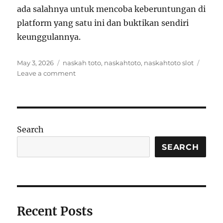
ada salahnya untuk mencoba keberuntungan di
platform yang satu ini dan buktikan sendiri
keunggulannya.
Posted
Tags
May 3, 2026
naskah toto
,
naskahtoto
,
naskahtoto slot
on
on
Leave a comment
Tingkatkan
Profit
Slot777
melalui
Situs
Search
Slot
Gacor
SEARCH
dengan
Teknik
Profesional
Recent Posts