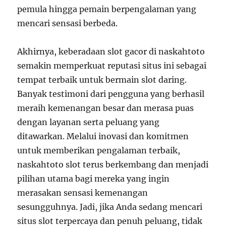
pemula hingga pemain berpengalaman yang
mencari sensasi berbeda.
Akhirnya, keberadaan slot gacor di naskahtoto
semakin memperkuat reputasi situs ini sebagai
tempat terbaik untuk bermain slot daring.
Banyak testimoni dari pengguna yang berhasil
meraih kemenangan besar dan merasa puas
dengan layanan serta peluang yang
ditawarkan. Melalui inovasi dan komitmen
untuk memberikan pengalaman terbaik,
naskahtoto slot terus berkembang dan menjadi
pilihan utama bagi mereka yang ingin
merasakan sensasi kemenangan
sesungguhnya. Jadi, jika Anda sedang mencari
situs slot terpercaya dan penuh peluang, tidak