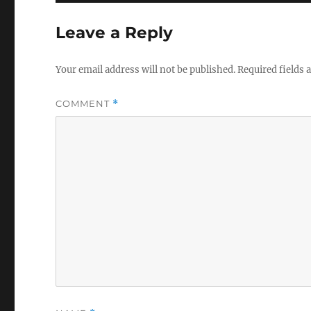
Leave a Reply
Your email address will not be published.
Required fields
COMMENT
*