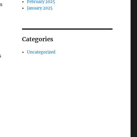
February 2025
s
January 2025
Categories
Uncategorized
s