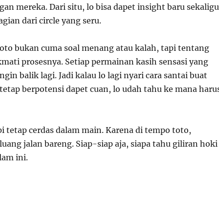
an mereka. Dari situ, lo bisa dapet insight baru sekaligu
gian dari circle yang seru.
toto bukan cuma soal menang atau kalah, tapi tentang
mati prosesnya. Setiap permainan kasih sensasi yang
ngin balik lagi. Jadi kalau lo lagi nyari cara santai buat
 tetap berpotensi dapet cuan, lo udah tahu ke mana haru
pi tetap cerdas dalam main. Karena di tempo toto,
uang jalan bareng. Siap-siap aja, siapa tahu giliran hoki
lam ini.