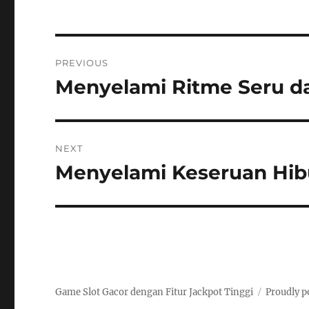
Post
PREVIOUS
navigation
Menyelami Ritme Seru d
Previous
post:
NEXT
Menyelami Keseruan Hib
Next
post:
Game Slot Gacor dengan Fitur Jackpot Tinggi
Proudly 