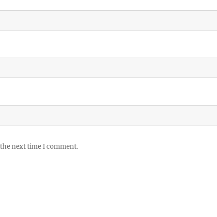
 the next time I comment.