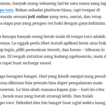
nyum, banyak orang sekarang lari ke satu nama yang lag
po toto
. Bukan sekadar platform biasa, tapi tempat di
erasain sensasi
judi online
yang seru, santai, dan tetep
a siapa pun yang pengen tes hoki dengan gaya kekinian.
an kenapa banyak orang betah main di tempo toto adalah
ya. Lo nggak perlu ribet install aplikasi berat atau bu
up login, pilih permainan favorit, dan boom—hiburan lo
gan. Di tengah rutinitas yang kadang ngebosenin, main d
ara cepat buat recharge mood.
ga beragam banget. Dari yang klasik sampai yang penu
mua dikemas biar pemain bisa dapet pengalaman main
osenin. Lo bisa ubah suasana kapan pun—hari ini coba
, besok mau yang butuh strategi lebih. Dan itulah
o toto: fleksibel dan fun banget buat ngisi waktu luang