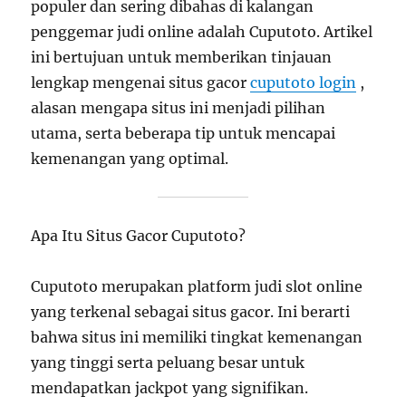
populer dan sering dibahas di kalangan
penggemar judi online adalah Cuputoto. Artikel
ini bertujuan untuk memberikan tinjauan
lengkap mengenai situs gacor
cuputoto login
,
alasan mengapa situs ini menjadi pilihan
utama, serta beberapa tip untuk mencapai
kemenangan yang optimal.
Apa Itu Situs Gacor Cuputoto?
Cuputoto merupakan platform judi slot online
yang terkenal sebagai situs gacor. Ini berarti
bahwa situs ini memiliki tingkat kemenangan
yang tinggi serta peluang besar untuk
mendapatkan jackpot yang signifikan.