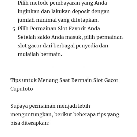
Pilih metode pembayaran yang Anda
inginkan dan lakukan deposit dengan
jumlah minimal yang ditetapkan.
Pilih Permainan Slot Favorit Anda
Setelah saldo Anda masuk, pilih permainan
slot gacor dari berbagai penyedia dan
mulailah bermain.
Tips untuk Menang Saat Bermain Slot Gacor
Cuputoto
Supaya permainan menjadi lebih
menguntungkan, berikut beberapa tips yang
bisa diterapkan: