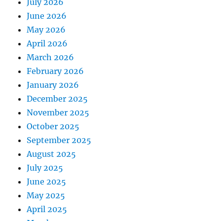
July 2026
June 2026
May 2026
April 2026
March 2026
February 2026
January 2026
December 2025
November 2025
October 2025
September 2025
August 2025
July 2025
June 2025
May 2025
April 2025