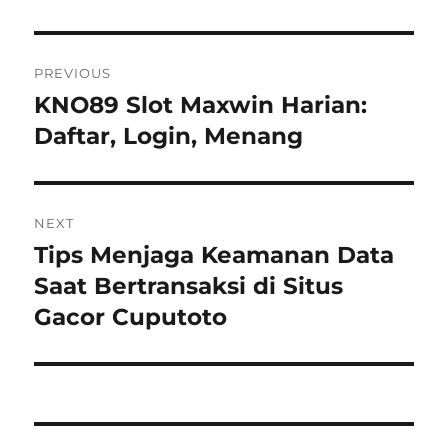
Post
PREVIOUS
navigation
KNO89 Slot Maxwin Harian:
Previous
post:
Daftar, Login, Menang
NEXT
Tips Menjaga Keamanan Data
Next
post:
Saat Bertransaksi di Situs
Gacor Cuputoto