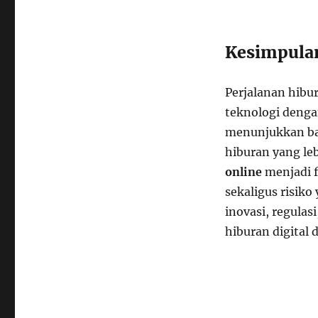
Kesimpula
Perjalanan hibu
teknologi denga
menunjukkan b
hiburan yang le
online
menjadi 
sekaligus risik
inovasi, regula
hiburan digital