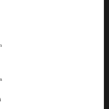
n
an
i