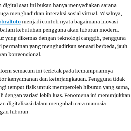
n digital saat ini bukan hanya menyediakan sarana
juga menghadirkan interaksi sosial virtual. Misalnya,
obraltoto
menjadi contoh nyata bagaimana inovasi
tani kebutuhan pengguna akan hiburan modern.
itur yang dikemas dengan teknologi canggih, pengguna
 permainan yang menghadirkan sensasi berbeda, jauh
ran konvensional.
tform semacam ini terletak pada kemampuannya
or kenyamanan dan keterjangkauan. Pengguna tidak
gi tempat fisik untuk memperoleh hiburan yang sama,
li dengan variasi lebih luas. Fenomena ini menunjukkan
ran digitalisasi dalam mengubah cara manusia
ngan hiburan.