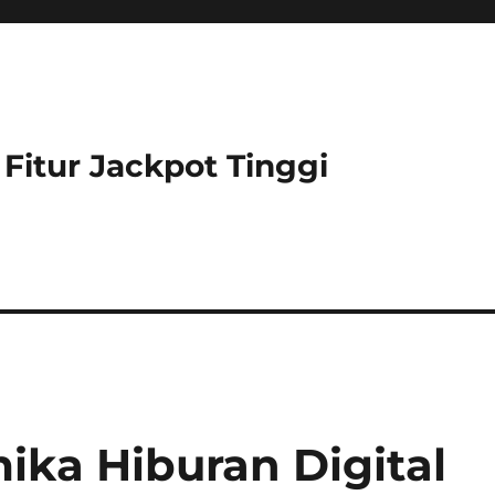
Fitur Jackpot Tinggi
ka Hiburan Digital