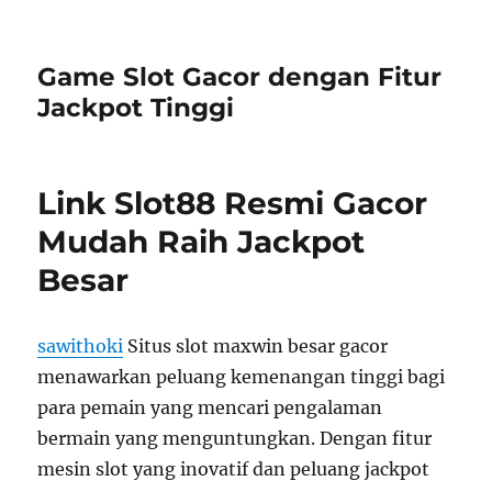
Game Slot Gacor dengan Fitur
Jackpot Tinggi
Link Slot88 Resmi Gacor
Mudah Raih Jackpot
Besar
sawithoki
Situs slot maxwin besar gacor
menawarkan peluang kemenangan tinggi bagi
para pemain yang mencari pengalaman
bermain yang menguntungkan. Dengan fitur
mesin slot yang inovatif dan peluang jackpot