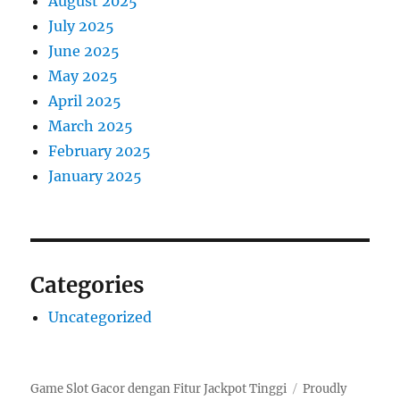
August 2025
July 2025
June 2025
May 2025
April 2025
March 2025
February 2025
January 2025
Categories
Uncategorized
Game Slot Gacor dengan Fitur Jackpot Tinggi
Proudly