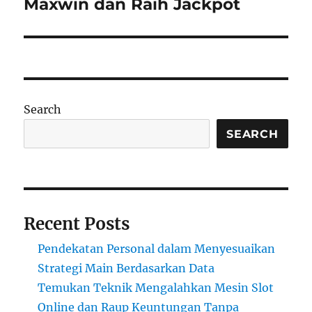
post:
Maxwin dan Raih Jackpot
Search
SEARCH
Recent Posts
Pendekatan Personal dalam Menyesuaikan
Strategi Main Berdasarkan Data
Temukan Teknik Mengalahkan Mesin Slot
Online dan Raup Keuntungan Tanpa