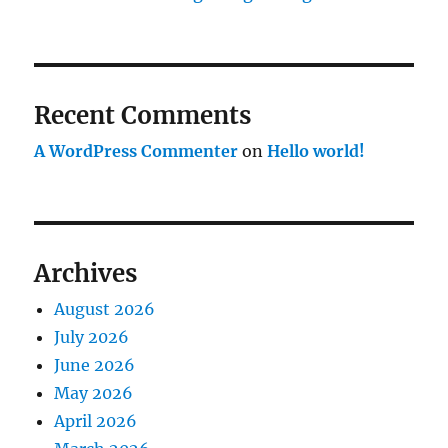
Recent Comments
A WordPress Commenter
on
Hello world!
Archives
August 2026
July 2026
June 2026
May 2026
April 2026