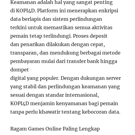
Keamanan adalah hal yang sangat penting
di KOPI4D. Platform ini menerapkan enkripsi
data berlapis dan sistem perlindungan
terkini untuk memastikan semua aktivitas
pemain tetap terlindungi. Proses deposit
dan penarikan dilakukan dengan cepat,
transparan, dan mendukung berbagai metode
pembayaran mulai dari transfer bank hingga
dompet
digital yang populer. Dengan dukungan server
yang stabil dan perlindungan keamanan yang
sesuai dengan standar internasional,
KOPI4D menjamin kenyamanan bagi pemain
tanpa perlu khawatir tentang kebocoran data.
Ragam Games Online Paling Lengkap