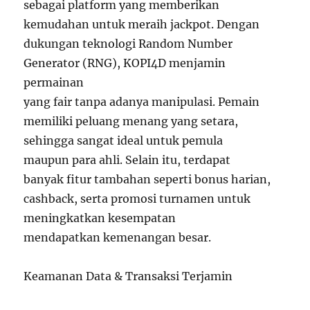
sebagai platform yang memberikan
kemudahan untuk meraih jackpot. Dengan
dukungan teknologi Random Number
Generator (RNG), KOPI4D menjamin
permainan
yang fair tanpa adanya manipulasi. Pemain
memiliki peluang menang yang setara,
sehingga sangat ideal untuk pemula
maupun para ahli. Selain itu, terdapat
banyak fitur tambahan seperti bonus harian,
cashback, serta promosi turnamen untuk
meningkatkan kesempatan
mendapatkan kemenangan besar.
Keamanan Data & Transaksi Terjamin