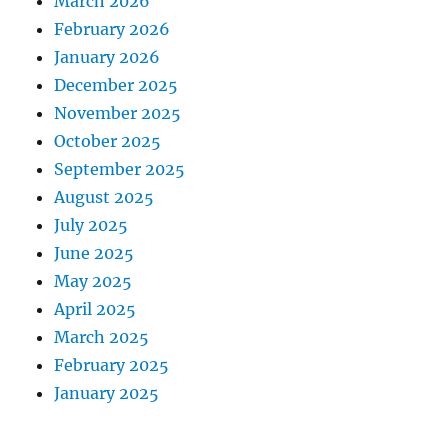
March 2026
February 2026
January 2026
December 2025
November 2025
October 2025
September 2025
August 2025
July 2025
June 2025
May 2025
April 2025
March 2025
February 2025
January 2025