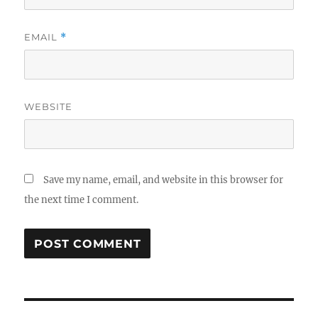
EMAIL
*
WEBSITE
Save my name, email, and website in this browser for
the next time I comment.
Post