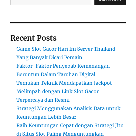
Recent Posts
Game Slot Gacor Hari Ini Server Thailand
Yang Banyak Dicari Pemain
Faktor-Faktor Penyebab Kemenangan
Beruntun Dalam Taruhan Digital
Temukan Teknik Mendapatkan Jackpot
Melimpah dengan Link Slot Gacor
Terpercaya dan Resmi
Strategi Menggunakan Analisis Data untuk
Keuntungan Lebih Besar
Raih Keuntungan Cepat dengan Strategi Jitu
di Situs Slot Paling Menguntungkan