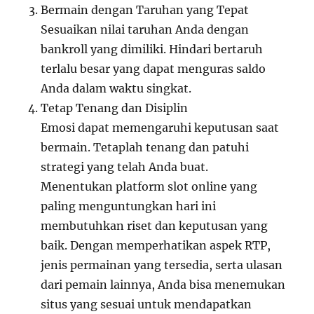
Bermain dengan Taruhan yang Tepat
Sesuaikan nilai taruhan Anda dengan
bankroll yang dimiliki. Hindari bertaruh
terlalu besar yang dapat menguras saldo
Anda dalam waktu singkat.
Tetap Tenang dan Disiplin
Emosi dapat memengaruhi keputusan saat
bermain. Tetaplah tenang dan patuhi
strategi yang telah Anda buat.
Menentukan platform slot online yang
paling menguntungkan hari ini
membutuhkan riset dan keputusan yang
baik. Dengan memperhatikan aspek RTP,
jenis permainan yang tersedia, serta ulasan
dari pemain lainnya, Anda bisa menemukan
situs yang sesuai untuk mendapatkan