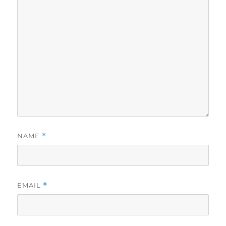
NAME
*
EMAIL
*