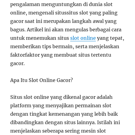
pengalaman menguntungkan di dunia slot
online, mengenali situssitus slot yang paling
gacor saat ini merupakan langkah awal yang
bagus. Artikel ini akan mengulas berbagai cara
untuk menemukan situs
slot online
yang tepat,
memberikan tips bermain, serta menjelaskan
faktorfaktor yang membuat situs tertentu
gacor.
Apa Itu Slot Online Gacor?
Situs slot online yang dikenal gacor adalah
platform yang menyajikan permainan slot
dengan tingkat kemenangan yang lebih baik
dibandingkan dengan situs lainnya. Istilah ini
menjelaskan seberapa sering mesin slot