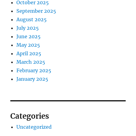
October 2025
September 2025
August 2025
July 2025
June 2025
May 2025
April 2025
March 2025
February 2025
January 2025
Categories
Uncategorized