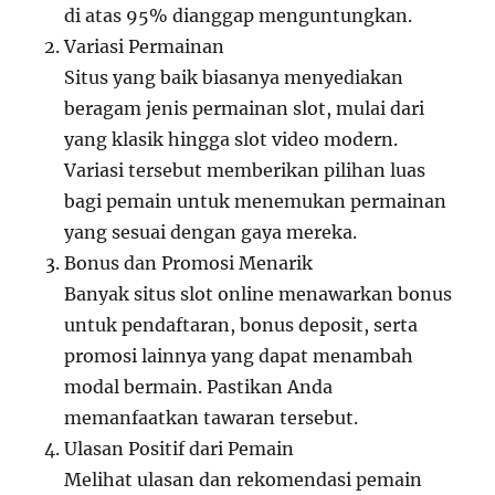
di atas 95% dianggap menguntungkan.
Variasi Permainan
Situs yang baik biasanya menyediakan
beragam jenis permainan slot, mulai dari
yang klasik hingga slot video modern.
Variasi tersebut memberikan pilihan luas
bagi pemain untuk menemukan permainan
yang sesuai dengan gaya mereka.
Bonus dan Promosi Menarik
Banyak situs slot online menawarkan bonus
untuk pendaftaran, bonus deposit, serta
promosi lainnya yang dapat menambah
modal bermain. Pastikan Anda
memanfaatkan tawaran tersebut.
Ulasan Positif dari Pemain
Melihat ulasan dan rekomendasi pemain