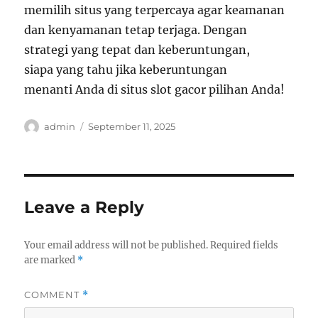
memilih situs yang terpercaya agar keamanan
dan kenyamanan tetap terjaga. Dengan
strategi yang tepat dan keberuntungan,
siapa yang tahu jika keberuntungan
menanti Anda di situs slot gacor pilihan Anda!
Author
Posted
admin
September 11, 2025
on
Leave a Reply
Your email address will not be published.
Required fields
are marked
*
COMMENT
*