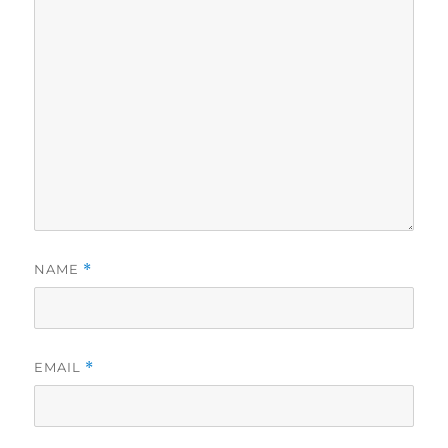
NAME
*
EMAIL
*