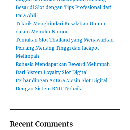
Besar di Slot dengan Tips Profesional dari
Para Ahli!
Teknik Menghindari Kesalahan Umum
dalam Memilih Nomor
Temukan Slot Thailand yang Menawarkan
Peluang Menang Tinggi dan Jackpot
Melimpah
Rahasia Mendapatkan Reward Melimpah
Dari Sistem Loyalty Slot Digital
Perbandingan Antara Mesin Slot Digital
Dengan Sistem RNG Terbaik
Recent Comments