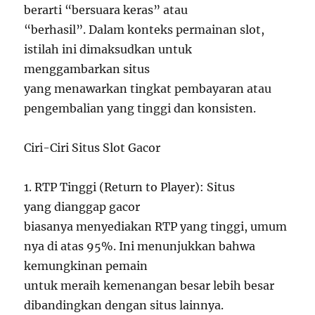
berarti “bersuara keras” atau
“berhasil”. Dalam konteks permainan slot,
istilah ini dimaksudkan untuk
menggambarkan situs
yang menawarkan tingkat pembayaran atau
pengembalian yang tinggi dan konsisten.
Ciri-Ciri Situs Slot Gacor
1. RTP Tinggi (Return to Player): Situs
yang dianggap gacor
biasanya menyediakan RTP yang tinggi, umum
nya di atas 95%. Ini menunjukkan bahwa
kemungkinan pemain
untuk meraih kemenangan besar lebih besar
dibandingkan dengan situs lainnya.