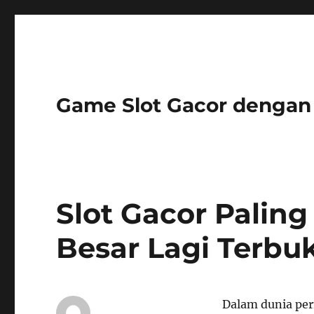
Game Slot Gacor dengan 
Slot Gacor Paling
Besar Lagi Terbu
Dalam dunia perm