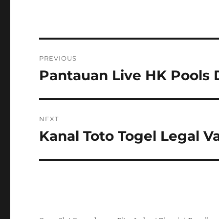
Post
PREVIOUS
navigation
Pantauan Live HK Pools 
Previous
post:
NEXT
Kanal Toto Togel Legal Va
Next
post: