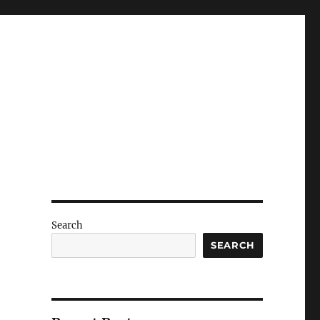
Search
SEARCH