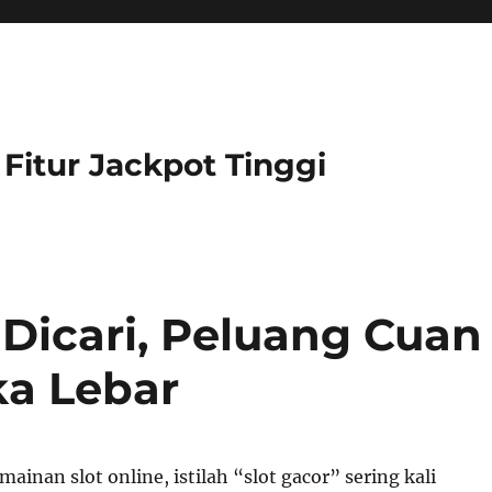
Fitur Jackpot Tinggi
 Dicari, Peluang Cuan
ka Lebar
ainan slot online, istilah “slot gacor” sering kali