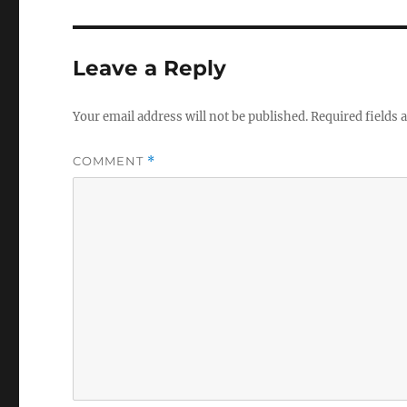
Leave a Reply
Your email address will not be published.
Required fields
COMMENT
*