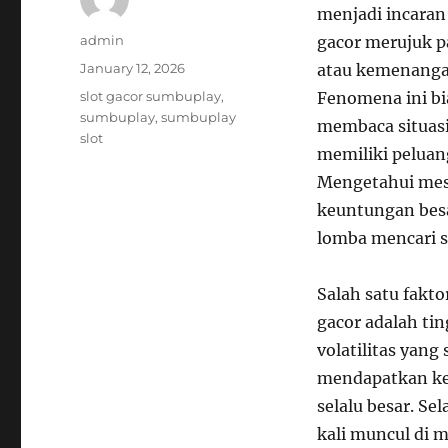
menjadi incaran
Author
admin
gacor merujuk 
Posted
January 12, 2026
atau kemenangan
on
Tags
slot gacor sumbuplay
,
Fenomena ini bi
sumbuplay
,
sumbuplay
membaca situasi
slot
memiliki peluan
Mengetahui mes
keuntungan besa
lomba mencari s
Salah satu fakt
gacor adalah tin
volatilitas yan
mendapatkan kem
selalu besar. Sel
kali muncul di