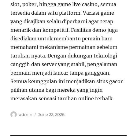
slot, poker, hingga game live casino, semua
tersedia dalam satu platform. Variasi game
yang disajikan selalu diperbarui agar tetap
menarik dan kompetitif. Fasilitas demo juga
disediakan untuk membantu pemain baru
memahami mekanisme permainan sebelum
taruhan nyata. Dengan dukungan teknologi
canggih dan server yang stabil, pengalaman
bermain menjadi lancar tanpa gangguan.
Semua keunggulan ini menjadikan situs gacor
pilihan utama bagi mereka yang ingin
merasakan sensasi taruhan online terbaik.
Author
Posted
admin
June 22, 2026
on