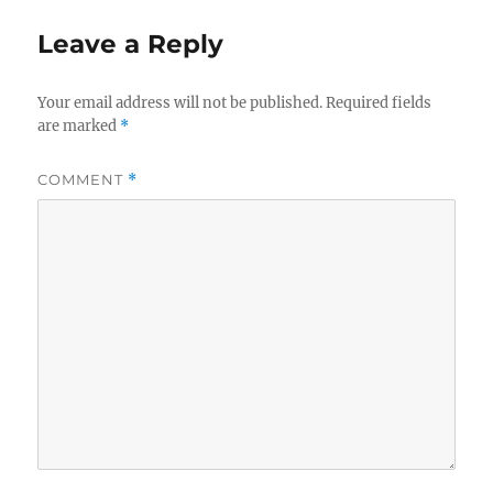
Leave a Reply
Your email address will not be published.
Required fields
are marked
*
COMMENT
*