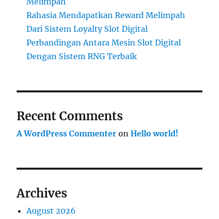
Melimpah
Rahasia Mendapatkan Reward Melimpah
Dari Sistem Loyalty Slot Digital
Perbandingan Antara Mesin Slot Digital
Dengan Sistem RNG Terbaik
Recent Comments
A WordPress Commenter
on
Hello world!
Archives
August 2026