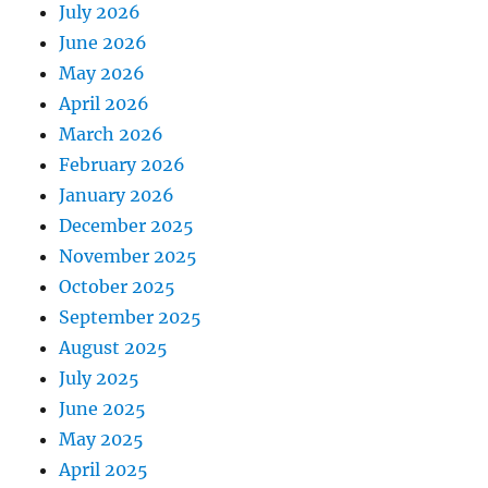
July 2026
June 2026
May 2026
April 2026
March 2026
February 2026
January 2026
December 2025
November 2025
October 2025
September 2025
August 2025
July 2025
June 2025
May 2025
April 2025