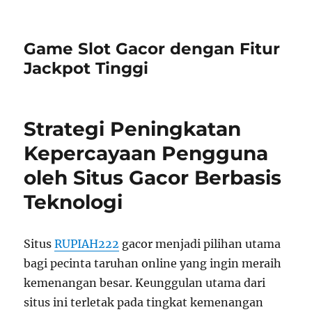
Game Slot Gacor dengan Fitur
Jackpot Tinggi
Strategi Peningkatan
Kepercayaan Pengguna
oleh Situs Gacor Berbasis
Teknologi
Situs
RUPIAH222
gacor menjadi pilihan utama
bagi pecinta taruhan online yang ingin meraih
kemenangan besar. Keunggulan utama dari
situs ini terletak pada tingkat kemenangan