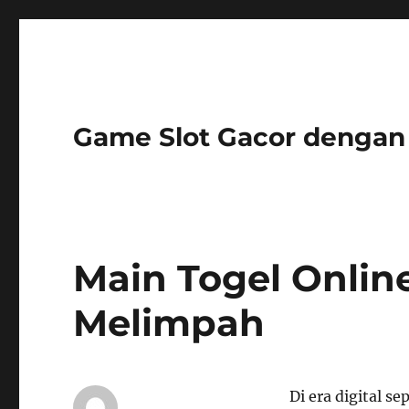
Game Slot Gacor dengan 
Main Togel Onlin
Melimpah
Di era digital s