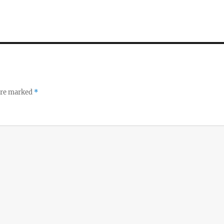
 are marked
*