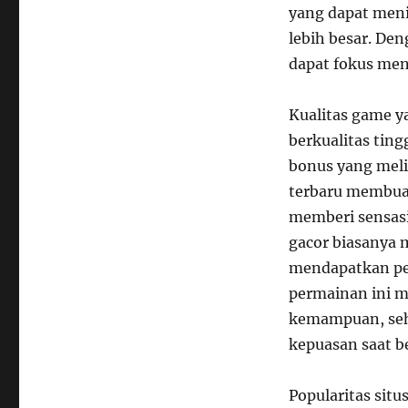
yang dapat men
lebih besar. De
dapat fokus men
Kualitas game ya
berkualitas ting
bonus yang mel
terbaru membuat
memberi sensasi 
gacor biasanya 
mendapatkan pe
permainan ini 
kemampuan, seh
kepuasan saat b
Popularitas sit