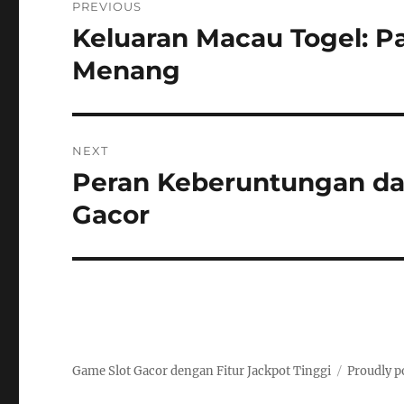
PREVIOUS
navigation
Keluaran Macau Togel: P
Previous
post:
Menang
NEXT
Peran Keberuntungan dan
Next
post:
Gacor
Game Slot Gacor dengan Fitur Jackpot Tinggi
Proudly 