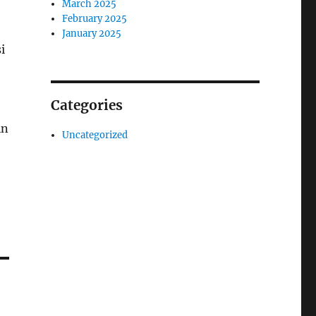
March 2025
February 2025
January 2025
i
Categories
in
Uncategorized