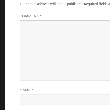
Your email address will not be published.
Required fields
COMMENT
*
NAME
*