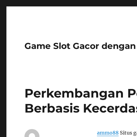
Game Slot Gacor dengan 
Perkembangan Pe
Berbasis Kecerd
ammo88
Situs g