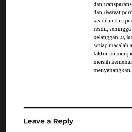
dan transparans
dan riwayat pe
keadilan dari pe
resmi, sehingga
pelanggan 24 ja
setiap masalah 
faktor ini menja
meraih kemenan
menyenangkan.
Leave a Reply