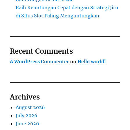
Raih Keuntungan Cepat dengan Strategi Jitu
di Situs Slot Paling Menguntungkan
Recent Comments
A WordPress Commenter
on
Hello world!
Archives
August 2026
July 2026
June 2026