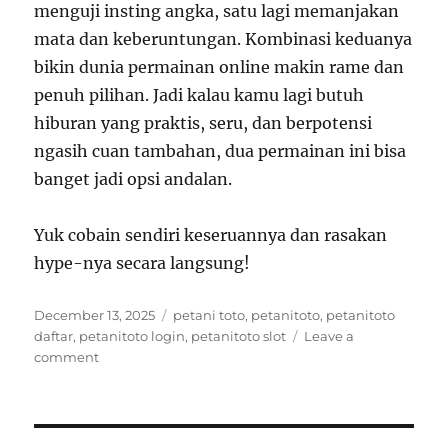
menguji insting angka, satu lagi memanjakan
mata dan keberuntungan. Kombinasi keduanya
bikin dunia permainan online makin rame dan
penuh pilihan. Jadi kalau kamu lagi butuh
hiburan yang praktis, seru, dan berpotensi
ngasih cuan tambahan, dua permainan ini bisa
banget jadi opsi andalan.
Yuk cobain sendiri keseruannya dan rasakan
hype-nya secara langsung!
Posted
Tags
December 13, 2025
petani toto
,
petanitoto
,
petanitoto
on
daftar
,
petanitoto login
,
petanitoto slot
Leave a
on
comment
Dunia
Toto
&
Slot