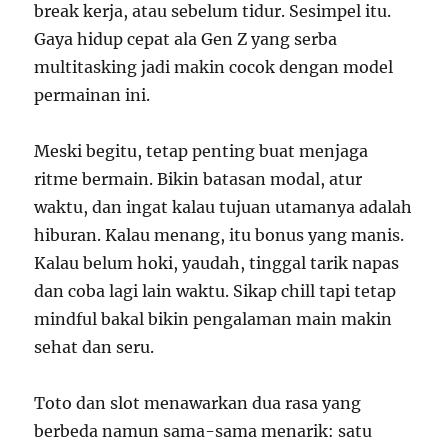
break kerja, atau sebelum tidur. Sesimpel itu.
Gaya hidup cepat ala Gen Z yang serba
multitasking jadi makin cocok dengan model
permainan ini.
Meski begitu, tetap penting buat menjaga
ritme bermain. Bikin batasan modal, atur
waktu, dan ingat kalau tujuan utamanya adalah
hiburan. Kalau menang, itu bonus yang manis.
Kalau belum hoki, yaudah, tinggal tarik napas
dan coba lagi lain waktu. Sikap chill tapi tetap
mindful bakal bikin pengalaman main makin
sehat dan seru.
Toto dan slot menawarkan dua rasa yang
berbeda namun sama-sama menarik: satu