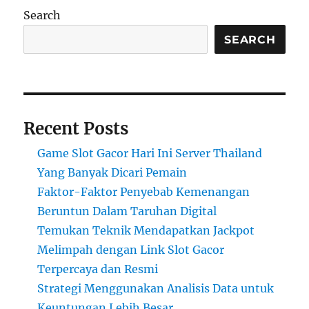
yang
Search
Bikin
Main
SEARCH
Makin
Fun
dan
Menguntungkan
Recent Posts
Game Slot Gacor Hari Ini Server Thailand
Yang Banyak Dicari Pemain
Faktor-Faktor Penyebab Kemenangan
Beruntun Dalam Taruhan Digital
Temukan Teknik Mendapatkan Jackpot
Melimpah dengan Link Slot Gacor
Terpercaya dan Resmi
Strategi Menggunakan Analisis Data untuk
Keuntungan Lebih Besar