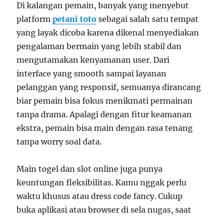
Di kalangan pemain, banyak yang menyebut
platform
petani toto
sebagai salah satu tempat
yang layak dicoba karena dikenal menyediakan
pengalaman bermain yang lebih stabil dan
mengutamakan kenyamanan user. Dari
interface yang smooth sampai layanan
pelanggan yang responsif, semuanya dirancang
biar pemain bisa fokus menikmati permainan
tanpa drama. Apalagi dengan fitur keamanan
ekstra, pemain bisa main dengan rasa tenang
tanpa worry soal data.
Main togel dan slot online juga punya
keuntungan fleksibilitas. Kamu nggak perlu
waktu khusus atau dress code fancy. Cukup
buka aplikasi atau browser di sela nugas, saat