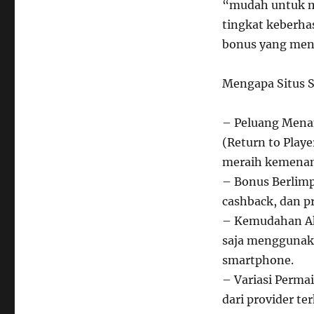
“mudah untuk me
tingkat keberhas
bonus yang men
Mengapa Situs S
– Peluang Menan
(Return to Playe
meraih kemenang
– Bonus Berlimp
cashback, dan p
– Kemudahan Ak
saja menggunak
smartphone.
– Variasi Perma
dari provider te