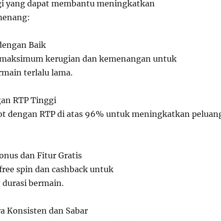
egi yang dapat membantu meningkatkan
menang:
dengan Baik
 maksimum kerugian dan kemenangan untuk
main terlalu lama.
gan RTP Tinggi
lot dengan RTP di atas 96% untuk meningkatkan peluan
nus dan Fitur Gratis
ree spin dan cashback untuk
durasi bermain.
a Konsisten dan Sabar