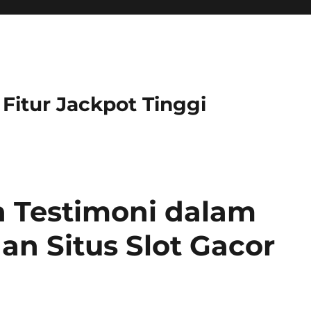
Fitur Jackpot Tinggi
n Testimoni dalam
an Situs Slot Gacor