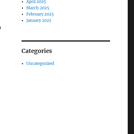
April 2025
March 2025
February 2025
January 2025
n
:
Categories
Uncategorized