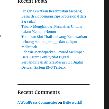
Recent Posts
Jangan Lewatkan Kesempatan Menang
Besar di Slot dengan Tips Profesional dari
Para Ahli!
Teknik Menghindari Kesalahan Umum
dalam Memilih Nomor
n
Temukan Slot Thailand yang Menawarkan
Peluang Menang Tinggi dan Jackpot
Melimpah
Rahasia Mendapatkan Reward Melimpah
Dari Sistem Loyalty Slot Digital
Perbandingan Antara Mesin Slot Digital
Dengan Sistem RNG Terbaik
Recent Comments
A WordPress Commenter
on
Hello world!