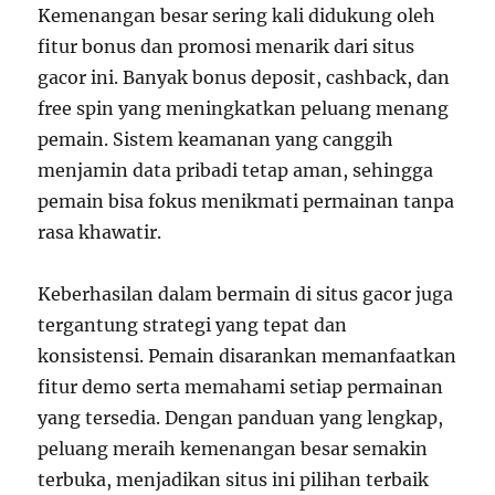
Kemenangan besar sering kali didukung oleh
fitur bonus dan promosi menarik dari situs
gacor ini. Banyak bonus deposit, cashback, dan
free spin yang meningkatkan peluang menang
pemain. Sistem keamanan yang canggih
menjamin data pribadi tetap aman, sehingga
pemain bisa fokus menikmati permainan tanpa
rasa khawatir.
Keberhasilan dalam bermain di situs gacor juga
tergantung strategi yang tepat dan
konsistensi. Pemain disarankan memanfaatkan
fitur demo serta memahami setiap permainan
yang tersedia. Dengan panduan yang lengkap,
peluang meraih kemenangan besar semakin
terbuka, menjadikan situs ini pilihan terbaik