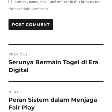
Save my name, email, and website in this browser for
the next time I comment.
Post
PREVIOUS
navigation
Serunya Bermain Togel di Era
Previous
post:
Digital
NEXT
Peran Sistem dalam Menjaga
Next
post:
Fair Play