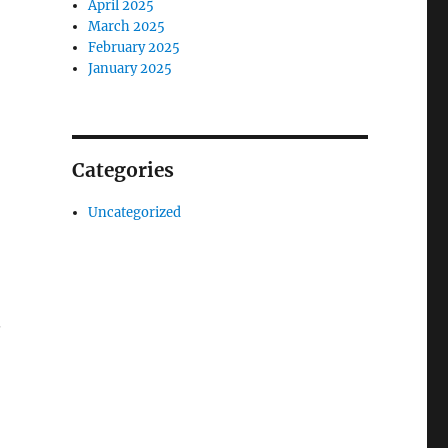
April 2025
March 2025
February 2025
January 2025
Categories
Uncategorized
.