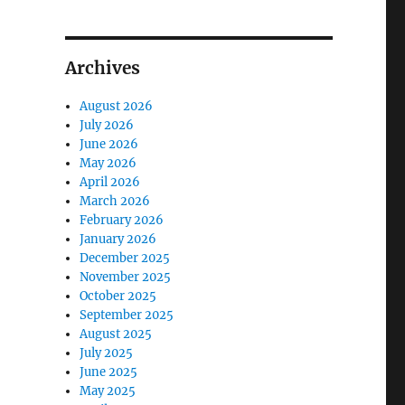
Archives
August 2026
July 2026
June 2026
May 2026
April 2026
March 2026
February 2026
January 2026
December 2025
November 2025
October 2025
September 2025
August 2025
July 2025
June 2025
May 2025