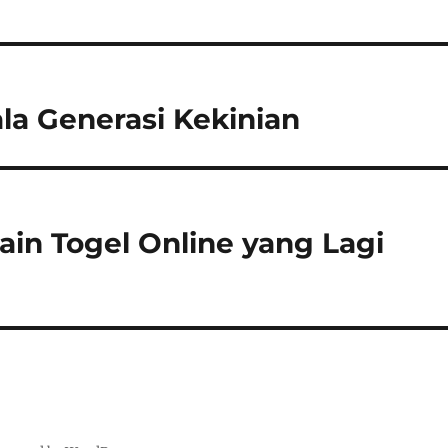
ala Generasi Kekinian
in Togel Online yang Lagi