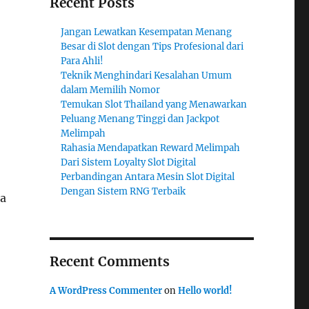
Recent Posts
Jangan Lewatkan Kesempatan Menang
Besar di Slot dengan Tips Profesional dari
Para Ahli!
Teknik Menghindari Kesalahan Umum
dalam Memilih Nomor
Temukan Slot Thailand yang Menawarkan
Peluang Menang Tinggi dan Jackpot
Melimpah
Rahasia Mendapatkan Reward Melimpah
Dari Sistem Loyalty Slot Digital
Perbandingan Antara Mesin Slot Digital
Dengan Sistem RNG Terbaik
ta
Recent Comments
A WordPress Commenter
on
Hello world!