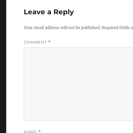
Leave a Reply
Your email address will not be published.
Required fields
COMMENT
*
NAME
*