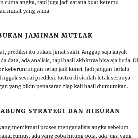
an cuma angka, tapi juga jadi sarana buat ketemu
an minat yang sama.
 BUKAN JAMINAN MUTLAK
at, prediksi itu bukan jimat sakti. Anggap saja kayak
a data, ada analisis, tapi hasil akhirnya bisa aja beda. Di
tor keberuntungan tetap jadi kunci. Jadi jangan terlalu
l nggak sesuai prediksi. Justru di situlah letak serunya—
gan yang bikin penasaran tiap kali hasil diumumkan.
GABUNG STRATEGI DAN HIBURAN
yang menikmati proses menganalisis angka sebelum
pakai rumus, ada yang coba hitung pola, ada juga yang