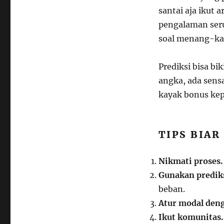
santai aja ikut 
pengalaman ser
soal menang-kala
Prediksi bisa bi
angka, ada sensa
kayak bonus kep
TIPS BIAR
Nikmati proses.
Gunakan prediks
beban.
Atur modal deng
Ikut komunitas.