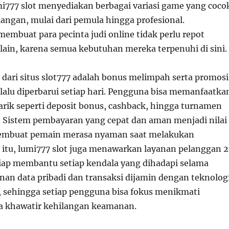
i777 slot menyediakan berbagai variasi game yang coco
angan, mulai dari pemula hingga profesional.
embuat para pecinta judi online tidak perlu repot
lain, karena semua kebutuhan mereka terpenuhi di sini.
 dari situs slot777 adalah bonus melimpah serta promosi
lalu diperbarui setiap hari. Pengguna bisa memanfaatka
ik seperti deposit bonus, cashback, hingga turnamen
. Sistem pembayaran yang cepat dan aman menjadi nilai
mbuat pemain merasa nyaman saat melakukan
n itu, lumi777 slot juga menawarkan layanan pelanggan 
iap membantu setiap kendala yang dihadapi selama
an data pribadi dan transaksi dijamin dengan teknolog
u, sehingga setiap pengguna bisa fokus menikmati
a khawatir kehilangan keamanan.