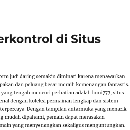
rkontrol di Situs
form judi daring semakin diminati karena menawarkan
lupakan dan peluang besar meraih kemenangan fantastis.
 yang tengah mencuri perhatian adalah lumi777, situs
enal dengan koleksi permainan lengkap dan sistem
terpercaya. Dengan tampilan antarmuka yang menarik
ang mudah dipahami, pemain dapat merasakan
main yang menyenangkan sekaligus menguntungkan.