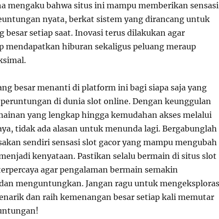
a mengaku bahwa situs ini mampu memberikan sensasi
keuntungan nyata, berkat sistem yang dirancang untuk
besar setiap saat. Inovasi terus dilakukan agar
p mendapatkan hiburan sekaligus peluang meraup
simal.
ang besar menanti di platform ini bagi siapa saja yang
peruntungan di dunia slot online. Dengan keunggulan
rmainan yang lengkap hingga kemudahan akses melalui
caya, tidak ada alasan untuk menunda lagi. Bergabunglah
sakan sendiri sensasi slot gacor yang mampu mengubah
enjadi kenyataan. Pastikan selalu bermain di situs slot
terpercaya agar pengalaman bermain semakin
an menguntungkan. Jangan ragu untuk mengeksploras
menarik dan raih kemenangan besar setiap kali memutar
untungan!