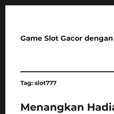
Game Slot Gacor dengan 
Tag:
slot777
Menangkan Hadia