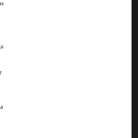
us
ga
7
sa