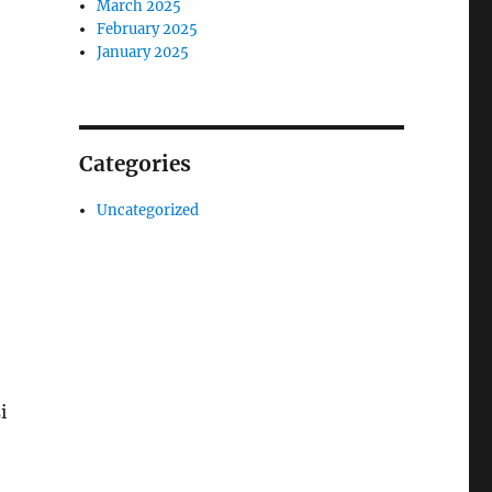
March 2025
February 2025
January 2025
Categories
Uncategorized
i