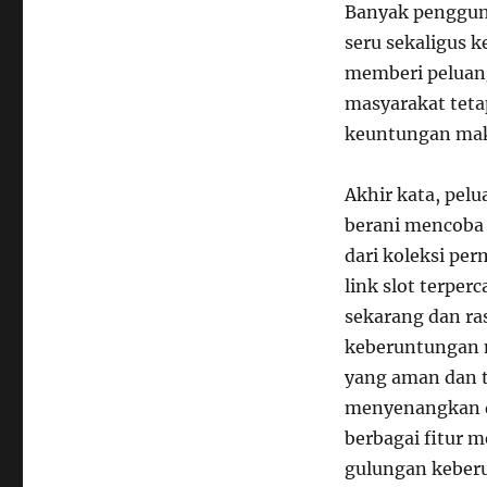
Banyak penggun
seru sekaligus 
memberi peluang 
masyarakat teta
keuntungan mak
Akhir kata, pelu
berani mencoba 
dari koleksi pe
link slot terper
sekarang dan ra
keberuntungan m
yang aman dan 
menyenangkan d
berbagai fitur 
gulungan keber