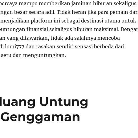
rpercaya mampu memberikan jaminan hiburan sekaligus
gan besar secara adil. Tidak heran jika para pemain dar
 menjadikan platform ini sebagai destinasi utama untuk
ntungan finansial sekaligus hiburan maksimal. Denga
an yang ditawarkan, tidak ada salahnya mencoba
i lumi777 dan rasakan sendiri sensasi berbeda dari
 seru dan menguntungkan.
eluang Untung
 Genggaman