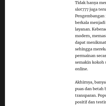
Tidak hanya me
slot777 juga te
Pengembangan fi
berkala menjadi
layanan. Kebera
modern, memasti
dapat menikmati
sehingga mereka
permainan secar
semakin kokoh s
online.
Akhirnya, bany
puas dan betah 
transparan. Popu
positif dan test