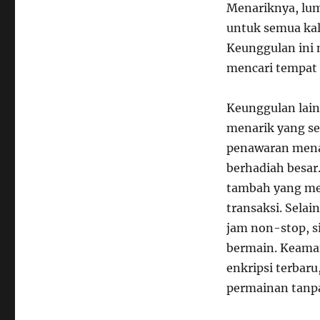
Menariknya, lum
Situs
Slot777
untuk semua kal
Keunggulan ini m
mencari tempat 
Keunggulan lain
menarik yang se
penawaran menar
berhadiah besar
tambah yang me
transaksi. Selai
jam non-stop, s
bermain. Keaman
enkripsi terbar
permainan tanp