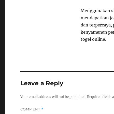
Menggunakan sit
mendapatkan jac
dan terpercaya, 
kenyamanan peng
togel online.
Leave a Reply
Your email address will not be published.
Required fields
COMMENT
*