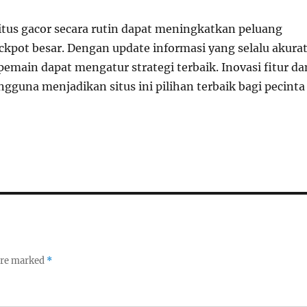
us gacor secara rutin dapat meningkatkan peluang
kpot besar. Dengan update informasi yang selalu akura
pemain dapat mengatur strategi terbaik. Inovasi fitur da
guna menjadikan situs ini pilihan terbaik bagi pecinta
 are marked
*