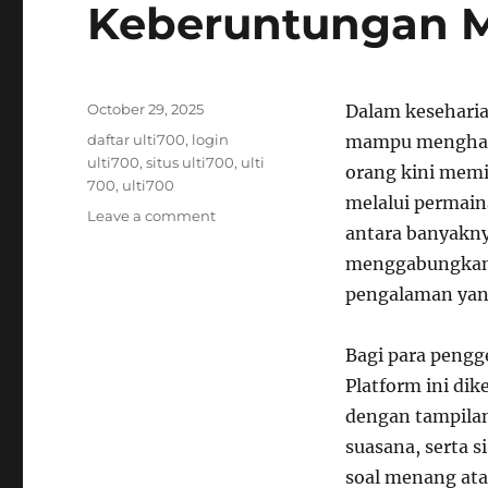
Keberuntungan 
Posted
October 29, 2025
Dalam keseharia
on
Tags
daftar ulti700
,
login
mampu menghadi
ulti700
,
situs ulti700
,
ulti
orang kini memi
700
,
ulti700
melalui permain
on
Leave a comment
antara banyakny
Menyelami
Serunya
menggabungkan 
Strategi
pengalaman yan
Keberuntungan
Modern
Bagi para peng
Platform ini di
dengan tampilan
suasana, serta 
soal menang ata