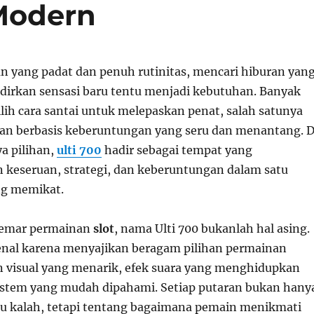
Modern
n yang padat dan penuh rutinitas, mencari hiburan yan
rkan sensasi baru tentu menjadi kebutuhan. Banyak
lih cara santai untuk melepaskan penat, salah satunya
an berbasis keberuntungan yang seru dan menantang. D
a pilihan,
ulti 700
hadir sebagai tempat yang
keseruan, strategi, dan keberuntungan dalam satu
g memikat.
gemar permainan
slot
, nama Ulti 700 bukanlah hal asing.
kenal karena menyajikan beragam pilihan permainan
 visual yang menarik, efek suara yang menghidupkan
sistem yang mudah dipahami. Setiap putaran bukan hany
u kalah, tetapi tentang bagaimana pemain menikmati