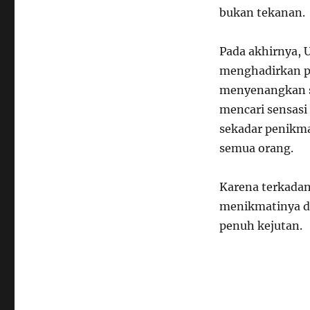
bukan tekanan.
Pada akhirnya, 
menghadirkan p
menyenangkan s
mencari sensasi
sekadar penikma
semua orang.
Karena terkadan
menikmatinya de
penuh kejutan.