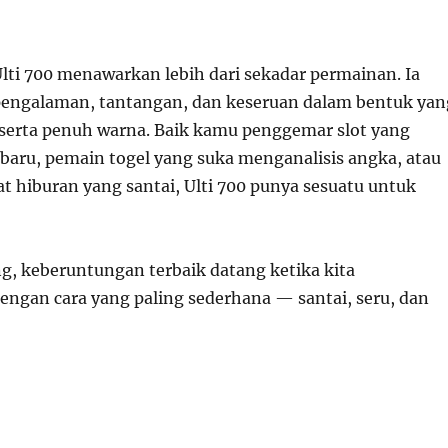
Ulti 700 menawarkan lebih dari sekadar permainan. Ia
engalaman, tantangan, dan keseruan dalam bentuk yan
erta penuh warna. Baik kamu penggemar slot yang
 baru, pemain togel yang suka menganalisis angka, atau
t hiburan yang santai, Ulti 700 punya sesuatu untuk
g, keberuntungan terbaik datang ketika kita
ngan cara yang paling sederhana — santai, seru, dan