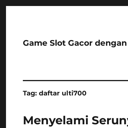
Game Slot Gacor dengan 
Tag:
daftar ulti700
Menyelami Seruny