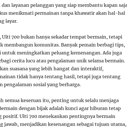
h dan layanan pelanggan yang siap membantu kapan saja
kus menikmati permainan tanpa khawatir akan hal-hal
ng layar.
, Ulti 700 bukan hanya sekadar tempat bermain, tetapi
uk membangun komunitas. Banyak pemain berbagi tips,
egi untuk meningkatkan peluang kemenangan. Ada juga
rbagi cerita lucu atau pengalaman unik selama bermain.
kan suasana yang lebih hangat dan interaktif,
ainan tidak hanya tentang hasil, tetapi juga tentang
 pengalaman sosial yang berharga.
h semua keseruan itu, penting untuk selalu menjaga
ermain dengan bijak adalah kunci agar hiburan tetap
g positif. Ulti 700 menekankan pentingnya bermain
g jawab, menjadikan kesenangan sebagai tujuan utama,