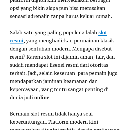
platform digital kini menyediakan berbagai
opsi yang bikin siapa pun bisa merasakan
sensasi adrenalin tanpa harus keluar rumah.
Salah satu yang paling populer adalah
slot
resmi
, yang menghadirkan permainan klasik
dengan sentuhan modern. Mengapa disebut
resmi? Karena slot ini dijamin aman, fair, dan
sudah mendapat lisensi resmi dari otoritas
terkait. Jadi, selain keseruan, para pemain juga
mendapatkan jaminan keamanan dan
kepercayaan, yang tentu sangat penting di
dunia
judi online
.
Bermain slot resmi tidak hanya soal
keberuntungan. Platform modern kini