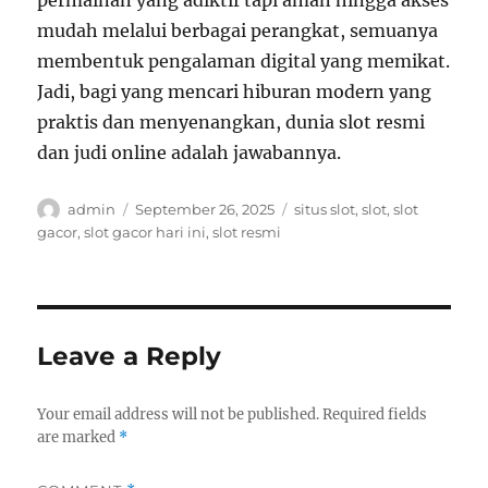
permainan yang adiktif tapi aman hingga akses
mudah melalui berbagai perangkat, semuanya
membentuk pengalaman digital yang memikat.
Jadi, bagi yang mencari hiburan modern yang
praktis dan menyenangkan, dunia slot resmi
dan judi online adalah jawabannya.
Author
Posted
Tags
admin
September 26, 2025
situs slot
,
slot
,
slot
on
gacor
,
slot gacor hari ini
,
slot resmi
Leave a Reply
Your email address will not be published.
Required fields
are marked
*