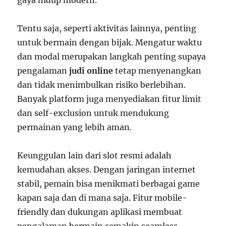
gaya hidup modern.
Tentu saja, seperti aktivitas lainnya, penting
untuk bermain dengan bijak. Mengatur waktu
dan modal merupakan langkah penting supaya
pengalaman
judi online
tetap menyenangkan
dan tidak menimbulkan risiko berlebihan.
Banyak platform juga menyediakan fitur limit
dan self-exclusion untuk mendukung
permainan yang lebih aman.
Keunggulan lain dari slot resmi adalah
kemudahan akses. Dengan jaringan internet
stabil, pemain bisa menikmati berbagai game
kapan saja dan di mana saja. Fitur mobile-
friendly dan dukungan aplikasi membuat