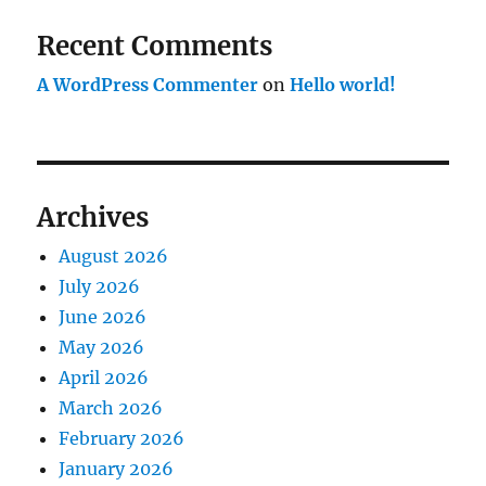
Recent Comments
A WordPress Commenter
on
Hello world!
Archives
August 2026
July 2026
June 2026
May 2026
April 2026
March 2026
February 2026
January 2026