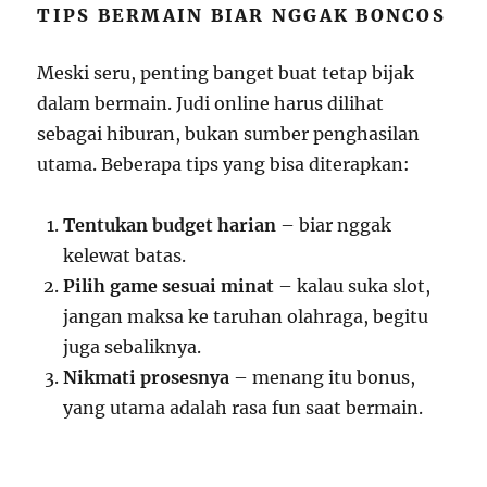
TIPS BERMAIN BIAR NGGAK BONCOS
Meski seru, penting banget buat tetap bijak
dalam bermain. Judi online harus dilihat
sebagai hiburan, bukan sumber penghasilan
utama. Beberapa tips yang bisa diterapkan:
Tentukan budget harian
– biar nggak
kelewat batas.
Pilih game sesuai minat
– kalau suka slot,
jangan maksa ke taruhan olahraga, begitu
juga sebaliknya.
Nikmati prosesnya
– menang itu bonus,
yang utama adalah rasa fun saat bermain.