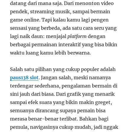
datang dari mana saja. Dari menonton video
pendek, streaming musik, sampai bermain
game online. Tapi kalau kamu lagi pengen
sensasi yang berbeda, ada satu cara seru yang
lagi naik daun: menjajal
platform
dengan
berbagai permainan interaktif yang bisa bikin
waktu luang kamu lebih berwarna.
Salah satu pilihan yang cukup populer adalah
paus138 slot
. Jangan salah, meski namanya
terdengar sederhana, pengalaman bermain di
sini jauh dari biasa. Dari grafik yang menarik
sampai efek suara yang bikin makin greget,
semuanya dirancang supaya pemain bisa
merasa benar-benar terlibat. Bahkan bagi
pemula, navigasinya cukup mudah, jadi nggak