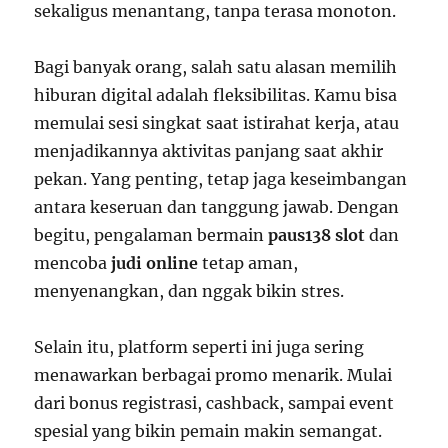
sekaligus menantang, tanpa terasa monoton.
Bagi banyak orang, salah satu alasan memilih
hiburan digital adalah fleksibilitas. Kamu bisa
memulai sesi singkat saat istirahat kerja, atau
menjadikannya aktivitas panjang saat akhir
pekan. Yang penting, tetap jaga keseimbangan
antara keseruan dan tanggung jawab. Dengan
begitu, pengalaman bermain
paus138 slot
dan
mencoba
judi online
tetap aman,
menyenangkan, dan nggak bikin stres.
Selain itu, platform seperti ini juga sering
menawarkan berbagai promo menarik. Mulai
dari bonus registrasi, cashback, sampai event
spesial yang bikin pemain makin semangat.