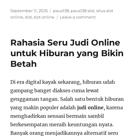
Posted
Tags
September 11, 2025
paus138
,
paus138 slot
,
situs slot
on
on
online
,
slot
,
slot online
Leave a comment
Menikmati
Hiburan
Digital
Rahasia Seru Judi Online
Tanpa
Ribet:
untuk Hiburan yang Bikin
Cara
Betah
Asyik
Isi
Waktu
Luang
Di era digital kayak sekarang, hiburan udah
gampang banget diakses cuma lewat
genggaman tangan. Salah satu bentuk hiburan
yang makin populer adalah
judi online
, karena
menghadirkan sensasi bermain sambil
berkesempatan meraih keuntungan nyata.
Banyak orang menjadikannya alternatif seru