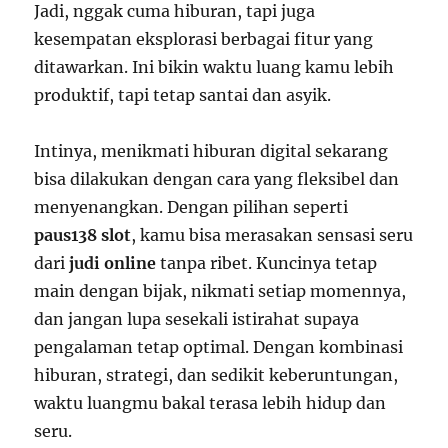
Jadi, nggak cuma hiburan, tapi juga
kesempatan eksplorasi berbagai fitur yang
ditawarkan. Ini bikin waktu luang kamu lebih
produktif, tapi tetap santai dan asyik.
Intinya, menikmati hiburan digital sekarang
bisa dilakukan dengan cara yang fleksibel dan
menyenangkan. Dengan pilihan seperti
paus138 slot
, kamu bisa merasakan sensasi seru
dari
judi online
tanpa ribet. Kuncinya tetap
main dengan bijak, nikmati setiap momennya,
dan jangan lupa sesekali istirahat supaya
pengalaman tetap optimal. Dengan kombinasi
hiburan, strategi, dan sedikit keberuntungan,
waktu luangmu bakal terasa lebih hidup dan
seru.