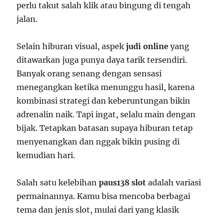
perlu takut salah klik atau bingung di tengah
jalan.
Selain hiburan visual, aspek
judi online
yang
ditawarkan juga punya daya tarik tersendiri.
Banyak orang senang dengan sensasi
menegangkan ketika menunggu hasil, karena
kombinasi strategi dan keberuntungan bikin
adrenalin naik. Tapi ingat, selalu main dengan
bijak. Tetapkan batasan supaya hiburan tetap
menyenangkan dan nggak bikin pusing di
kemudian hari.
Salah satu kelebihan
paus138 slot
adalah variasi
permainannya. Kamu bisa mencoba berbagai
tema dan jenis slot, mulai dari yang klasik