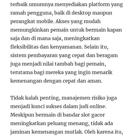
terbaik umumnya menyediakan platform yang
ramah pengguna, baik di desktop maupun
perangkat mobile. Akses yang mudah
memungkinkan pemain untuk bermain kapan
saja dan di mana saja, meningkatkan
fleksibilitas dan kenyamanan. Selain itu,
sistem pembayaran yang cepat dan beragam
juga menjadi nilai tambah bagi pemain,
terutama bagi mereka yang ingin menarik
kemenangan dengan cepat dan aman.
Tidak kalah penting, manajemen risiko juga
menjadi kunci sukses dalam judi online.
Meskipun bermain di bandar slot gacor
meningkatkan peluang menang, tidak ada
jaminan kemenangan mutlak. Oleh karena itu,