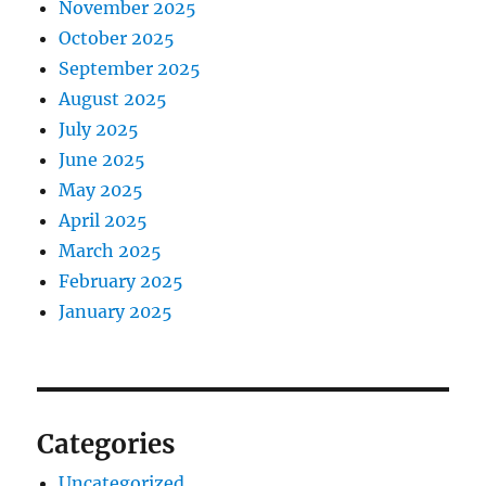
November 2025
October 2025
September 2025
August 2025
July 2025
June 2025
May 2025
April 2025
March 2025
February 2025
January 2025
Categories
Uncategorized