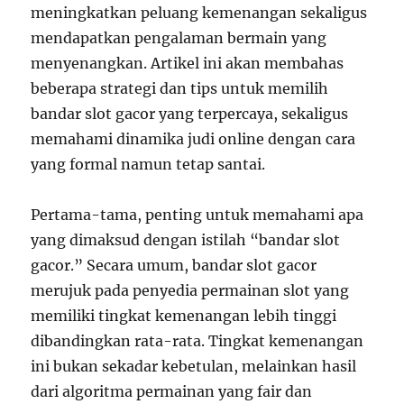
meningkatkan peluang kemenangan sekaligus
mendapatkan pengalaman bermain yang
menyenangkan. Artikel ini akan membahas
beberapa strategi dan tips untuk memilih
bandar slot gacor yang terpercaya, sekaligus
memahami dinamika judi online dengan cara
yang formal namun tetap santai.
Pertama-tama, penting untuk memahami apa
yang dimaksud dengan istilah “bandar slot
gacor.” Secara umum, bandar slot gacor
merujuk pada penyedia permainan slot yang
memiliki tingkat kemenangan lebih tinggi
dibandingkan rata-rata. Tingkat kemenangan
ini bukan sekadar kebetulan, melainkan hasil
dari algoritma permainan yang fair dan