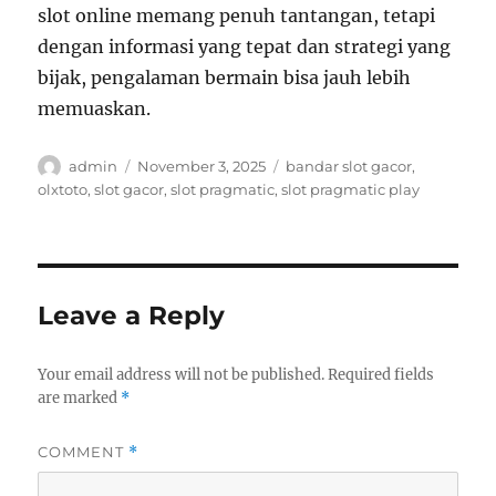
slot online memang penuh tantangan, tetapi
dengan informasi yang tepat dan strategi yang
bijak, pengalaman bermain bisa jauh lebih
memuaskan.
Author
Posted
Tags
admin
November 3, 2025
bandar slot gacor
,
on
olxtoto
,
slot gacor
,
slot pragmatic
,
slot pragmatic play
Leave a Reply
Your email address will not be published.
Required fields
are marked
*
COMMENT
*