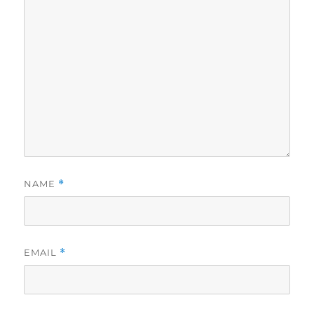
NAME
*
EMAIL
*