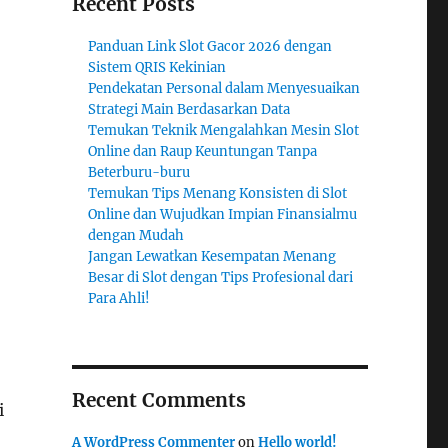
Recent Posts
Panduan Link Slot Gacor 2026 dengan
Sistem QRIS Kekinian
Pendekatan Personal dalam Menyesuaikan
Strategi Main Berdasarkan Data
Temukan Teknik Mengalahkan Mesin Slot
Online dan Raup Keuntungan Tanpa
Beterburu-buru
Temukan Tips Menang Konsisten di Slot
Online dan Wujudkan Impian Finansialmu
dengan Mudah
Jangan Lewatkan Kesempatan Menang
Besar di Slot dengan Tips Profesional dari
Para Ahli!
Recent Comments
i
A WordPress Commenter
on
Hello world!