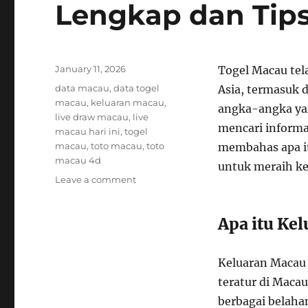
Lengkap dan Tip
Posted
January 11, 2026
Togel Macau tela
on
Tags
data macau
,
data togel
Asia, termasuk 
macau
,
keluaran macau
,
angka-angka yan
live draw macau
,
live
mencari informa
macau hari ini
,
togel
macau
,
toto macau
,
toto
membahas apa i
macau 4d
untuk meraih ke
on
Leave a comment
Keluaran
Macau
Apa itu Ke
Togel:
Panduan
Lengkap
Keluaran Macau 
dan
Tips
teratur di Macau
Menang
berbagai belaha