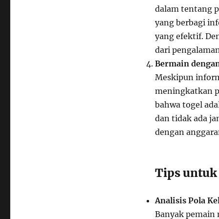
dalam tentang p
yang berbagi inf
yang efektif. D
dari pengalaman
Bermain dengan
Meskipun infor
meningkatkan pe
bahwa togel ad
dan tidak ada j
dengan anggaran 
Tips untuk
Analisis Pola Ke
Banyak pemain 