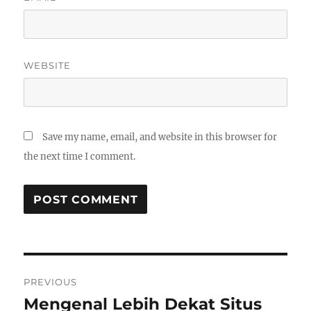
WEBSITE
Save my name, email, and website in this browser for
the next time I comment.
Post
PREVIOUS
navigation
Mengenal Lebih Dekat Situs
Previous