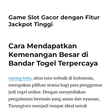
Game Slot Gacor dengan Fitur
Jackpot Tinggi
Cara Mendapatkan
Kemenangan Besar di
Bandar Togel Terpercaya
tarung toto
, situs toto terbaik di Indonesia,
merupakan pilihan utama bagi para penggemar
judi togel online. Dengan menyediakan
pengalaman bermain yang aman dan nyaman,
Tarungtoto menjadi tempat ideal untuk