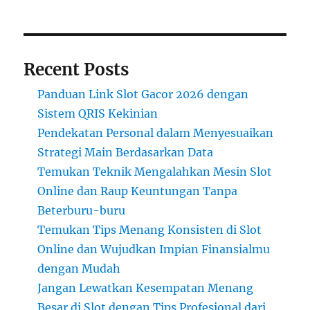
Recent Posts
Panduan Link Slot Gacor 2026 dengan
Sistem QRIS Kekinian
Pendekatan Personal dalam Menyesuaikan
Strategi Main Berdasarkan Data
Temukan Teknik Mengalahkan Mesin Slot
Online dan Raup Keuntungan Tanpa
Beterburu-buru
Temukan Tips Menang Konsisten di Slot
Online dan Wujudkan Impian Finansialmu
dengan Mudah
Jangan Lewatkan Kesempatan Menang
Besar di Slot dengan Tips Profesional dari