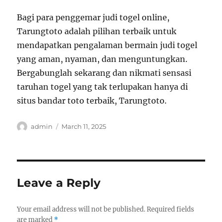
Bagi para penggemar judi togel online,
Tarungtoto adalah pilihan terbaik untuk
mendapatkan pengalaman bermain judi togel
yang aman, nyaman, dan menguntungkan.
Bergabunglah sekarang dan nikmati sensasi
taruhan togel yang tak terlupakan hanya di
situs bandar toto terbaik, Tarungtoto.
Author
Posted
admin
March 11, 2025
on
Leave a Reply
Your email address will not be published.
Required fields
are marked
*