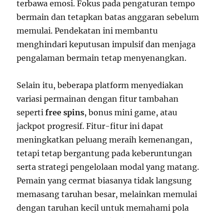
terbawa emosi. Fokus pada pengaturan tempo
bermain dan tetapkan batas anggaran sebelum
memulai. Pendekatan ini membantu
menghindari keputusan impulsif dan menjaga
pengalaman bermain tetap menyenangkan.
Selain itu, beberapa platform menyediakan
variasi permainan dengan fitur tambahan
seperti
free spins
, bonus mini game, atau
jackpot progresif. Fitur-fitur ini dapat
meningkatkan peluang meraih kemenangan,
tetapi tetap bergantung pada keberuntungan
serta strategi pengelolaan modal yang matang.
Pemain yang cermat biasanya tidak langsung
memasang taruhan besar, melainkan memulai
dengan taruhan kecil untuk memahami pola