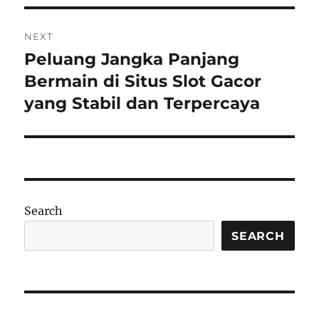
NEXT
Peluang Jangka Panjang
Next
post:
Bermain di Situs Slot Gacor
yang Stabil dan Terpercaya
Search
SEARCH