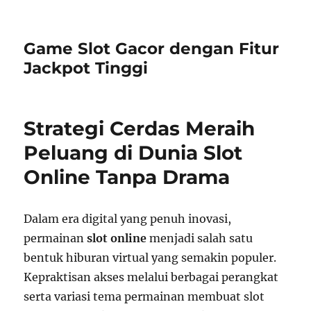
Game Slot Gacor dengan Fitur
Jackpot Tinggi
Strategi Cerdas Meraih
Peluang di Dunia Slot
Online Tanpa Drama
Dalam era digital yang penuh inovasi,
permainan
slot online
menjadi salah satu
bentuk hiburan virtual yang semakin populer.
Kepraktisan akses melalui berbagai perangkat
serta variasi tema permainan membuat slot