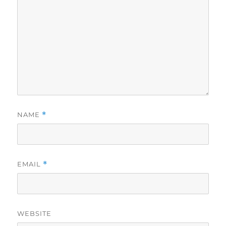
NAME
*
EMAIL
*
WEBSITE