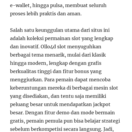
e-wallet, hingga pulsa, membuat seluruh
proses lebih praktis dan aman.
Salah satu keunggulan utama dari situs ini
adalah koleksi permainan slot yang lengkap
dan inovatif. Ollo4d slot menyuguhkan
berbagai tema menarik, mulai dari klasik
hingga modern, lengkap dengan grafis
berkualitas tinggi dan fitur bonus yang
menggiurkan. Para pemain dapat mencoba
keberuntungan mereka di berbagai mesin slot
yang disediakan, dan tentu saja memiliki
peluang besar untuk mendapatkan jackpot
besar. Dengan fitur demo dan mode bermain
gratis, pemain pemula pun bisa belajar strategi
sebelum berkompetisi secara langsung. Jadi,