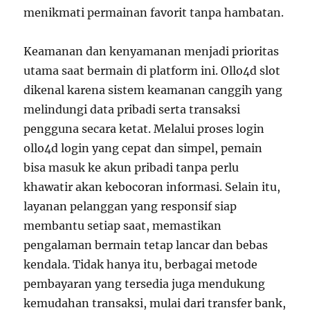
menikmati permainan favorit tanpa hambatan.
Keamanan dan kenyamanan menjadi prioritas
utama saat bermain di platform ini. Ollo4d slot
dikenal karena sistem keamanan canggih yang
melindungi data pribadi serta transaksi
pengguna secara ketat. Melalui proses login
ollo4d login yang cepat dan simpel, pemain
bisa masuk ke akun pribadi tanpa perlu
khawatir akan kebocoran informasi. Selain itu,
layanan pelanggan yang responsif siap
membantu setiap saat, memastikan
pengalaman bermain tetap lancar dan bebas
kendala. Tidak hanya itu, berbagai metode
pembayaran yang tersedia juga mendukung
kemudahan transaksi, mulai dari transfer bank,