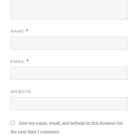
NAME
*
EMAIL
*
WEBSITE
Save my name, email, and website in this browser for
the next time I comment.