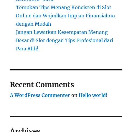
Temukan Tips Menang Konsisten di Slot
Online dan Wujudkan Impian Finansialmu
dengan Mudah
Jangan Lewatkan Kesempatan Menang
Besar di Slot dengan Tips Profesional dari
Para Ahli!
Recent Comments
A WordPress Commenter
on
Hello world!
Archives