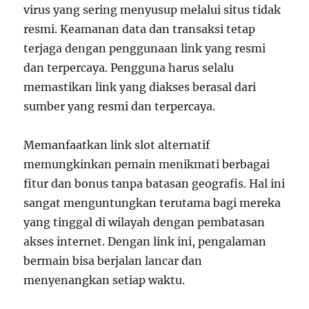
virus yang sering menyusup melalui situs tidak
resmi. Keamanan data dan transaksi tetap
terjaga dengan penggunaan link yang resmi
dan terpercaya. Pengguna harus selalu
memastikan link yang diakses berasal dari
sumber yang resmi dan terpercaya.
Memanfaatkan link slot alternatif
memungkinkan pemain menikmati berbagai
fitur dan bonus tanpa batasan geografis. Hal ini
sangat menguntungkan terutama bagi mereka
yang tinggal di wilayah dengan pembatasan
akses internet. Dengan link ini, pengalaman
bermain bisa berjalan lancar dan
menyenangkan setiap waktu.