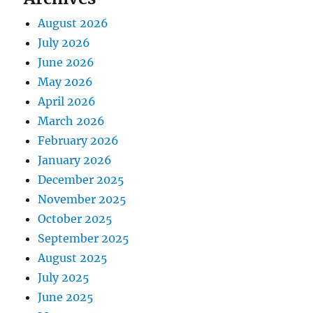
August 2026
July 2026
June 2026
May 2026
April 2026
March 2026
February 2026
January 2026
December 2025
November 2025
October 2025
September 2025
August 2025
July 2025
June 2025