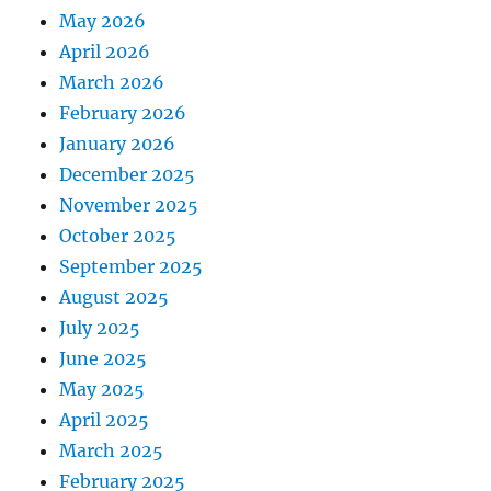
May 2026
April 2026
March 2026
February 2026
January 2026
December 2025
November 2025
October 2025
September 2025
August 2025
July 2025
June 2025
May 2025
April 2025
March 2025
February 2025