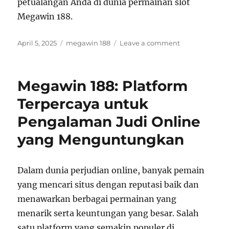
petualangan Anda di dunia permainan slot
Megawin 188.
Posted
Tags
on
April 5, 2025
megawin 188
Leave a comment
on
Menyambut
Keseruan
dengan
Megawin 188: Platform
Megawin
188:
Terpercaya untuk
Panduan
Pengalaman Judi Online
Lengkap
untuk
yang Menguntungkan
Pemain
Slot
Dalam dunia perjudian online, banyak pemain
yang mencari situs dengan reputasi baik dan
menawarkan berbagai permainan yang
menarik serta keuntungan yang besar. Salah
satu platform yang semakin populer di