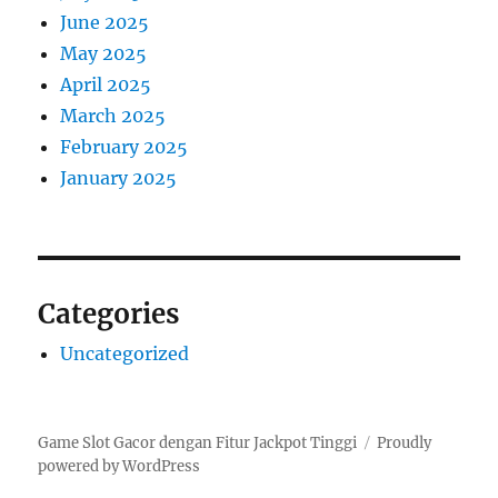
June 2025
May 2025
April 2025
March 2025
February 2025
January 2025
Categories
Uncategorized
Game Slot Gacor dengan Fitur Jackpot Tinggi
Proudly
powered by WordPress