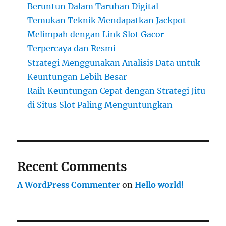
Beruntun Dalam Taruhan Digital
Temukan Teknik Mendapatkan Jackpot
Melimpah dengan Link Slot Gacor
Terpercaya dan Resmi
Strategi Menggunakan Analisis Data untuk
Keuntungan Lebih Besar
Raih Keuntungan Cepat dengan Strategi Jitu
di Situs Slot Paling Menguntungkan
Recent Comments
A WordPress Commenter
on
Hello world!