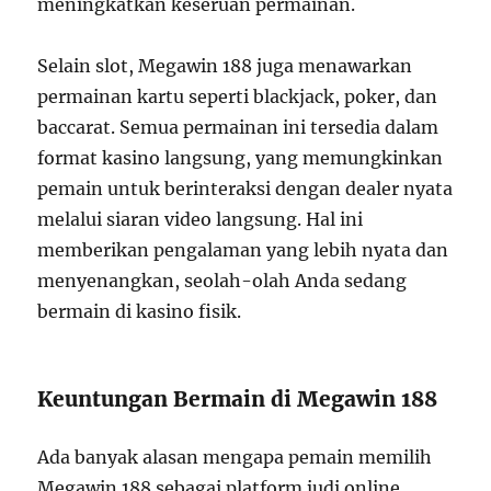
meningkatkan keseruan permainan.
Selain slot, Megawin 188 juga menawarkan
permainan kartu seperti blackjack, poker, dan
baccarat. Semua permainan ini tersedia dalam
format kasino langsung, yang memungkinkan
pemain untuk berinteraksi dengan dealer nyata
melalui siaran video langsung. Hal ini
memberikan pengalaman yang lebih nyata dan
menyenangkan, seolah-olah Anda sedang
bermain di kasino fisik.
Keuntungan Bermain di Megawin 188
Ada banyak alasan mengapa pemain memilih
Megawin 188 sebagai platform judi online