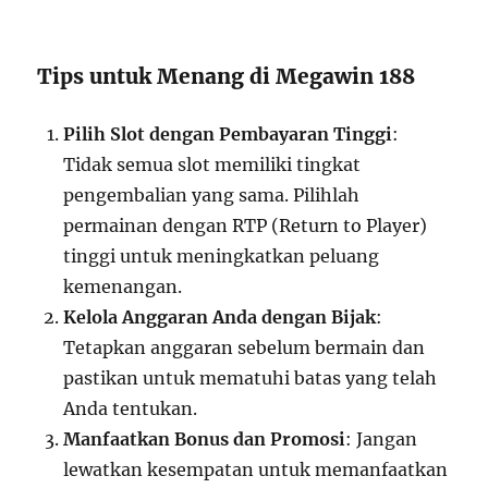
Tips untuk Menang di Megawin 188
Pilih Slot dengan Pembayaran Tinggi
:
Tidak semua slot memiliki tingkat
pengembalian yang sama. Pilihlah
permainan dengan RTP (Return to Player)
tinggi untuk meningkatkan peluang
kemenangan.
Kelola Anggaran Anda dengan Bijak
:
Tetapkan anggaran sebelum bermain dan
pastikan untuk mematuhi batas yang telah
Anda tentukan.
Manfaatkan Bonus dan Promosi
: Jangan
lewatkan kesempatan untuk memanfaatkan