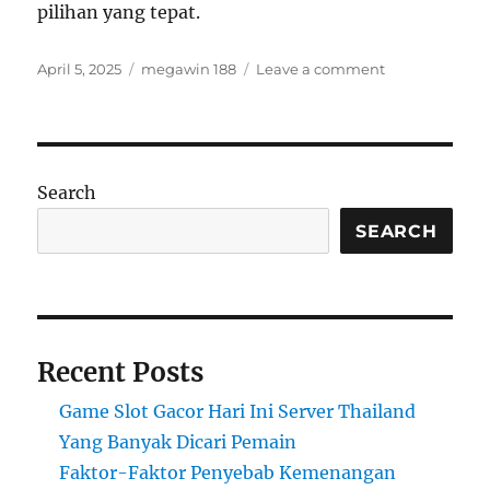
pilihan yang tepat.
Posted
Tags
on
April 5, 2025
megawin 188
Leave a comment
on
Megawin
188:
Platform
Terpercaya
untuk
Search
Pengalaman
Judi
SEARCH
Online
yang
Menguntungk
Recent Posts
Game Slot Gacor Hari Ini Server Thailand
Yang Banyak Dicari Pemain
Faktor-Faktor Penyebab Kemenangan