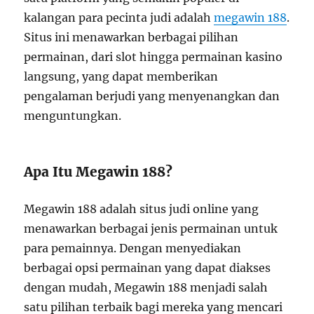
kalangan para pecinta judi adalah
megawin 188
.
Situs ini menawarkan berbagai pilihan
permainan, dari slot hingga permainan kasino
langsung, yang dapat memberikan
pengalaman berjudi yang menyenangkan dan
menguntungkan.
Apa Itu Megawin 188?
Megawin 188 adalah situs judi online yang
menawarkan berbagai jenis permainan untuk
para pemainnya. Dengan menyediakan
berbagai opsi permainan yang dapat diakses
dengan mudah, Megawin 188 menjadi salah
satu pilihan terbaik bagi mereka yang mencari