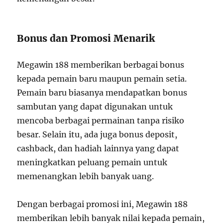
Bonus dan Promosi Menarik
Megawin 188 memberikan berbagai bonus
kepada pemain baru maupun pemain setia.
Pemain baru biasanya mendapatkan bonus
sambutan yang dapat digunakan untuk
mencoba berbagai permainan tanpa risiko
besar. Selain itu, ada juga bonus deposit,
cashback, dan hadiah lainnya yang dapat
meningkatkan peluang pemain untuk
memenangkan lebih banyak uang.
Dengan berbagai promosi ini, Megawin 188
memberikan lebih banyak nilai kepada pemain,