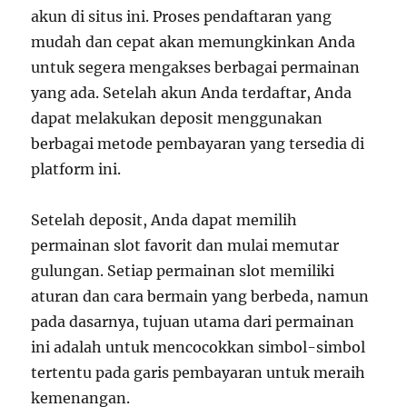
akun di situs ini. Proses pendaftaran yang
mudah dan cepat akan memungkinkan Anda
untuk segera mengakses berbagai permainan
yang ada. Setelah akun Anda terdaftar, Anda
dapat melakukan deposit menggunakan
berbagai metode pembayaran yang tersedia di
platform ini.
Setelah deposit, Anda dapat memilih
permainan slot favorit dan mulai memutar
gulungan. Setiap permainan slot memiliki
aturan dan cara bermain yang berbeda, namun
pada dasarnya, tujuan utama dari permainan
ini adalah untuk mencocokkan simbol-simbol
tertentu pada garis pembayaran untuk meraih
kemenangan.