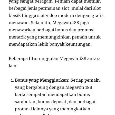
yang sangat beragam. Pemain dapat memilih
berbagai jenis permainan slot, mulai dari slot
klasik hingga slot video modern dengan grafis
menawan. Selain itu, Megawin 188 juga
menawarkan berbagai bonus dan promosi
menarik yang memungkinkan pemain untuk
mendapatkan lebih banyak keuntungan.
Beberapa fitur unggulan Megawin 188 antara
lain:
Bonus yang Menggiurkan
: Setiap pemain
yang bergabung dengan Megawin 188
berkesempatan mendapatkan bonus
sambutan, bonus deposit, dan berbagai
promosi lainnya yang meningkatkan