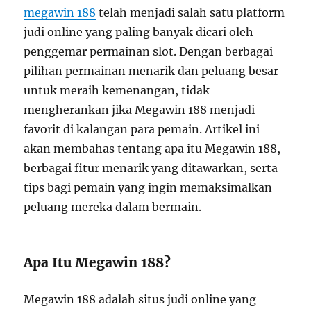
megawin 188
telah menjadi salah satu platform
judi online yang paling banyak dicari oleh
penggemar permainan slot. Dengan berbagai
pilihan permainan menarik dan peluang besar
untuk meraih kemenangan, tidak
mengherankan jika Megawin 188 menjadi
favorit di kalangan para pemain. Artikel ini
akan membahas tentang apa itu Megawin 188,
berbagai fitur menarik yang ditawarkan, serta
tips bagi pemain yang ingin memaksimalkan
peluang mereka dalam bermain.
Apa Itu Megawin 188?
Megawin 188 adalah situs judi online yang