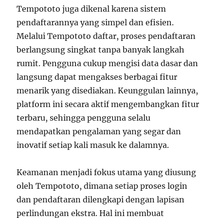
Tempototo juga dikenal karena sistem
pendaftarannya yang simpel dan efisien.
Melalui Tempototo daftar, proses pendaftaran
berlangsung singkat tanpa banyak langkah
rumit. Pengguna cukup mengisi data dasar dan
langsung dapat mengakses berbagai fitur
menarik yang disediakan. Keunggulan lainnya,
platform ini secara aktif mengembangkan fitur
terbaru, sehingga pengguna selalu
mendapatkan pengalaman yang segar dan
inovatif setiap kali masuk ke dalamnya.
Keamanan menjadi fokus utama yang diusung
oleh Tempototo, dimana setiap proses login
dan pendaftaran dilengkapi dengan lapisan
perlindungan ekstra. Hal ini membuat