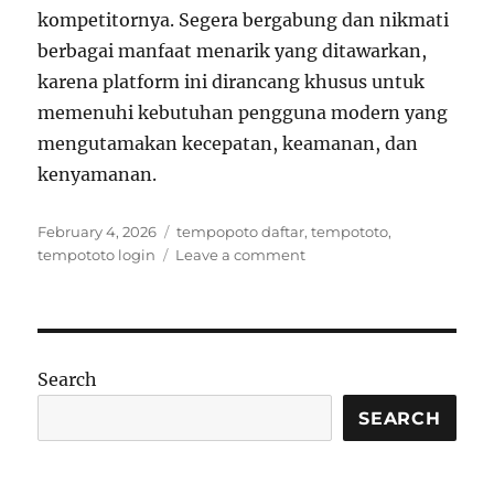
kompetitornya. Segera bergabung dan nikmati
berbagai manfaat menarik yang ditawarkan,
karena platform ini dirancang khusus untuk
memenuhi kebutuhan pengguna modern yang
mengutamakan kecepatan, keamanan, dan
kenyamanan.
Posted
Tags
February 4, 2026
tempopoto daftar
,
tempototo
,
on
on
tempototo login
Leave a comment
Tingkatkan
Peluang
Cuan
di
Togel
Search
Sydney
Resmi
SEARCH
Tanpa
Spekulasi
Berlebihan