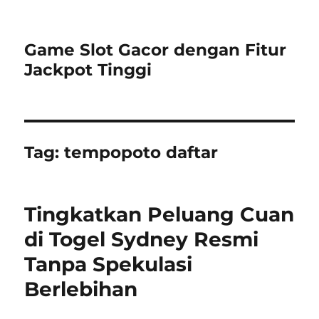
Game Slot Gacor dengan Fitur
Jackpot Tinggi
Tag:
tempopoto daftar
Tingkatkan Peluang Cuan
di Togel Sydney Resmi
Tanpa Spekulasi
Berlebihan