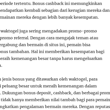
eriode tertentu. Bonus cashback ini memungkinkan
endapatkan kembali sebagian dari kerugian mereka dan
rmainan mereka dengan lebih banyak kesempatan.
u, waktogel juga sering mengadakan promo-promo
 promo referral. Dengan cara mengajak teman atau
rgabung dan bermain di situs ini, pemain bisa
nus tambahan. Hal ini memberikan kesempatan bagi
eraih kemenangan besar tanpa harus mengeluarkan
.
jenis bonus yang ditawarkan oleh waktogel, para
i peluang besar untuk meraih kemenangan dalam
. Dukungan bonus deposit, cashback, dan berbagai pro
 tidak hanya memberikan nilai tambah bagi para pemain
ingkatkan pengalaman bermain mereka. Dengan reputas