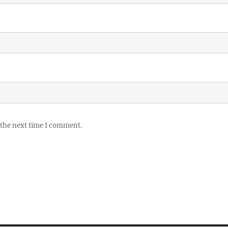
 the next time I comment.