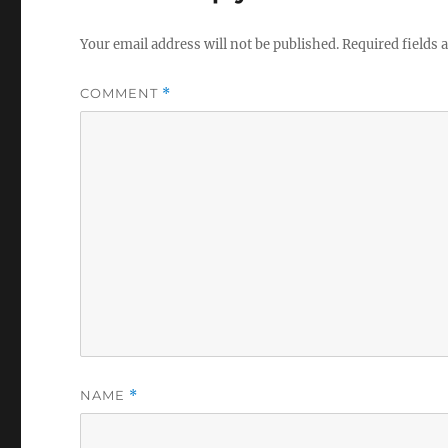
Your email address will not be published.
Required fields
COMMENT
*
NAME
*