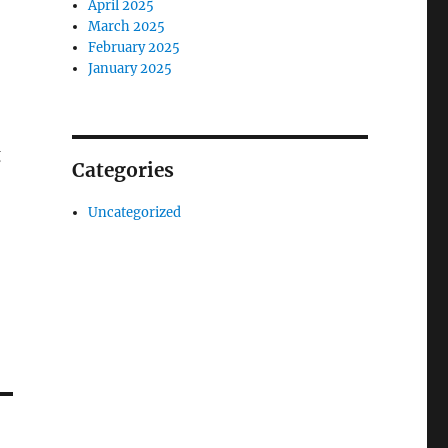
April 2025
March 2025
February 2025
January 2025
g
Categories
Uncategorized