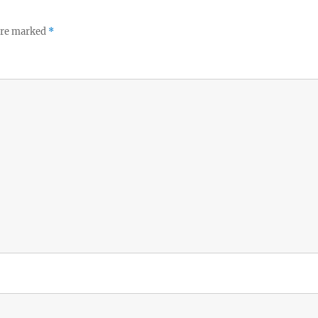
 are marked
*