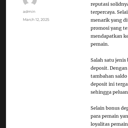
reputasi solidn
Author
admin
terpercaya. Sela
Posted
March 12, 2025
menarik yang di
on
promosi yang te
mendapatkan ke
pemain.
Salah satu jenis
deposit. Dengan
tambahan saldo
deposit ini ter
sehingga peluan
Selain bonus de
para pemain yang
loyalitas pemai