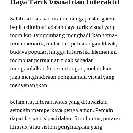
Daya Tarik Visual dan Interaktif
Salah satu alasan utama mengapa
slot gacor
begitu diminati adalah daya tarik visual yang
memikat. Pengembang menghadirkan tema-
tema menarik, mulai dari petualangan klasik,
budaya populer, hingga futuristik. Elemen ini
membuat permainan tidak sekadar
mengandalkan keberuntungan, melainkan
juga menghadirkan pengalaman visual yang
menyenangkan.
Selain itu, interaktivitas yang ditawarkan
semakin memperkaya pengalaman. Pemain
dapat berpartisipasi dalam fitur bonus, putaran
khusus, atau sistem penghargaan yang