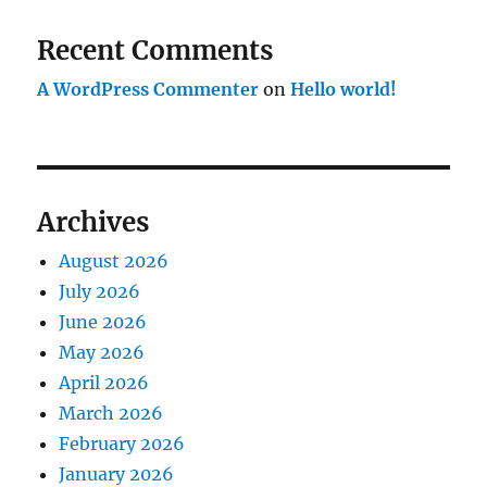
Recent Comments
A WordPress Commenter
on
Hello world!
Archives
August 2026
July 2026
June 2026
May 2026
April 2026
March 2026
February 2026
January 2026