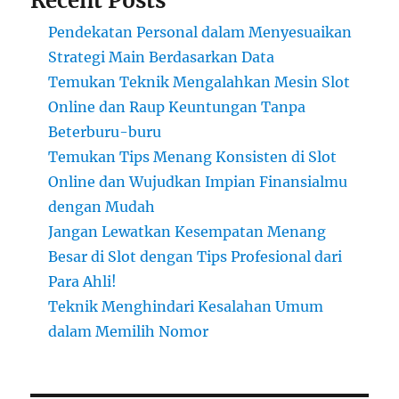
Recent Posts
Pendekatan Personal dalam Menyesuaikan
Strategi Main Berdasarkan Data
Temukan Teknik Mengalahkan Mesin Slot
Online dan Raup Keuntungan Tanpa
Beterburu-buru
Temukan Tips Menang Konsisten di Slot
Online dan Wujudkan Impian Finansialmu
dengan Mudah
Jangan Lewatkan Kesempatan Menang
Besar di Slot dengan Tips Profesional dari
Para Ahli!
Teknik Menghindari Kesalahan Umum
dalam Memilih Nomor