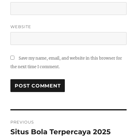
WEBSITE
Save my name, email, and website in this browser for
the next time I comment.
Post
PREVIOUS
navigation
Situs Bola Terpercaya 2025
Previous