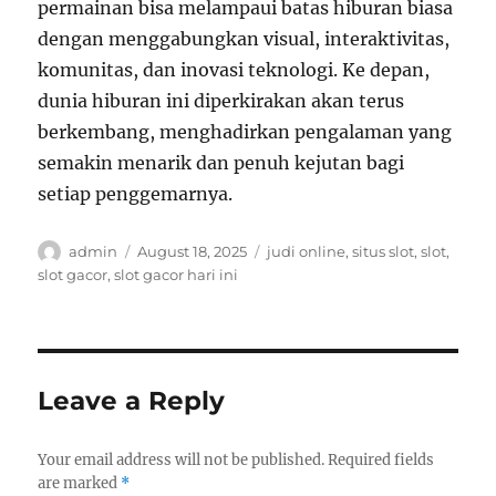
permainan bisa melampaui batas hiburan biasa
dengan menggabungkan visual, interaktivitas,
komunitas, dan inovasi teknologi. Ke depan,
dunia hiburan ini diperkirakan akan terus
berkembang, menghadirkan pengalaman yang
semakin menarik dan penuh kejutan bagi
setiap penggemarnya.
Author
Posted
Tags
admin
August 18, 2025
judi online
,
situs slot
,
slot
,
on
slot gacor
,
slot gacor hari ini
Leave a Reply
Your email address will not be published.
Required fields
are marked
*