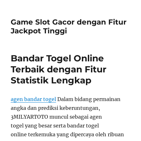
Game Slot Gacor dengan Fitur
Jackpot Tinggi
Bandar Togel Online
Terbaik dengan Fitur
Statistik Lengkap
agen bandar togel
Dalam bidang permainan
angka dan prediksi keberuntungan,
3MILYARTOTO muncul sebagai agen
togel yang besar serta bandar togel
online terkemuka yang dipercaya oleh ribuan