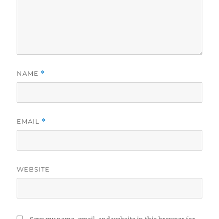
NAME
*
EMAIL
*
WEBSITE