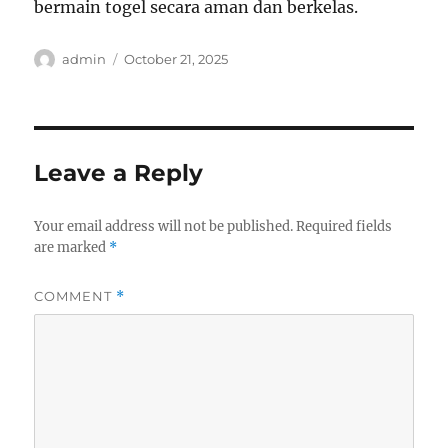
bermain togel secara aman dan berkelas.
Author
Posted
admin
October 21, 2025
on
Leave a Reply
Your email address will not be published.
Required fields
are marked
*
COMMENT
*