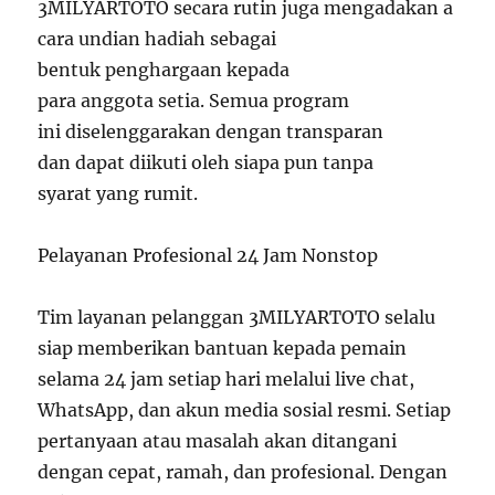
3MILYARTOTO secara rutin juga mengadakan a
cara undian hadiah sebagai
bentuk penghargaan kepada
para anggota setia. Semua program
ini diselenggarakan dengan transparan
dan dapat diikuti oleh siapa pun tanpa
syarat yang rumit.
Pelayanan Profesional 24 Jam Nonstop
Tim layanan pelanggan 3MILYARTOTO selalu
siap memberikan bantuan kepada pemain
selama 24 jam setiap hari melalui live chat,
WhatsApp, dan akun media sosial resmi. Setiap
pertanyaan atau masalah akan ditangani
dengan cepat, ramah, dan profesional. Dengan