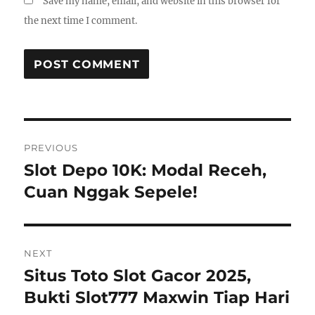
Save my name, email, and website in this browser for
the next time I comment.
Post
PREVIOUS
navigation
Slot Depo 10K: Modal Receh,
Previous
post:
Cuan Nggak Sepele!
NEXT
Situs Toto Slot Gacor 2025,
Next
post:
Bukti Slot777 Maxwin Tiap Hari