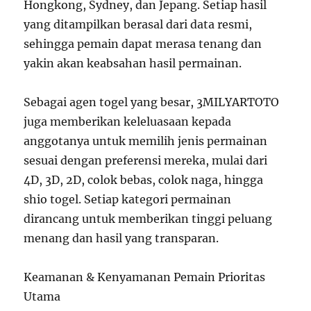
Hongkong, Sydney, dan Jepang. Setiap hasil
yang ditampilkan berasal dari data resmi,
sehingga pemain dapat merasa tenang dan
yakin akan keabsahan hasil permainan.
Sebagai agen togel yang besar, 3MILYARTOTO
juga memberikan keleluasaan kepada
anggotanya untuk memilih jenis permainan
sesuai dengan preferensi mereka, mulai dari
4D, 3D, 2D, colok bebas, colok naga, hingga
shio togel. Setiap kategori permainan
dirancang untuk memberikan tinggi peluang
menang dan hasil yang transparan.
Keamanan & Kenyamanan Pemain Prioritas
Utama