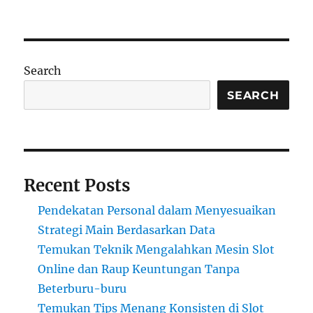
Search
SEARCH
Recent Posts
Pendekatan Personal dalam Menyesuaikan
Strategi Main Berdasarkan Data
Temukan Teknik Mengalahkan Mesin Slot
Online dan Raup Keuntungan Tanpa
Beterburu-buru
Temukan Tips Menang Konsisten di Slot