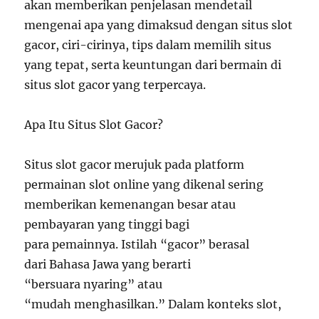
akan memberikan penjelasan mendetail
mengenai apa yang dimaksud dengan situs slot
gacor, ciri-cirinya, tips dalam memilih situs
yang tepat, serta keuntungan dari bermain di
situs slot gacor yang terpercaya.
Apa Itu Situs Slot Gacor?
Situs slot gacor merujuk pada platform
permainan slot online yang dikenal sering
memberikan kemenangan besar atau
pembayaran yang tinggi bagi
para pemainnya. Istilah “gacor” berasal
dari Bahasa Jawa yang berarti
“bersuara nyaring” atau
“mudah menghasilkan.” Dalam konteks slot,