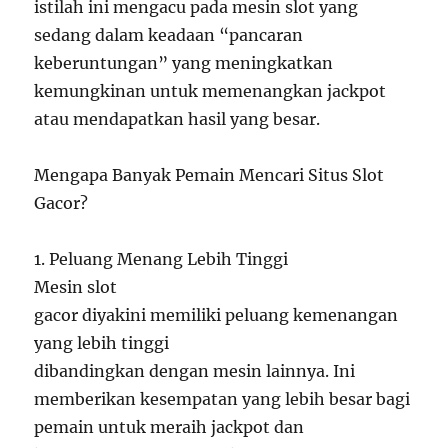
istilah ini mengacu pada mesin slot yang
sedang dalam keadaan “pancaran
keberuntungan” yang meningkatkan
kemungkinan untuk memenangkan jackpot
atau mendapatkan hasil yang besar.
Mengapa Banyak Pemain Mencari Situs Slot
Gacor?
1. Peluang Menang Lebih Tinggi
Mesin slot
gacor diyakini memiliki peluang kemenangan
yang lebih tinggi
dibandingkan dengan mesin lainnya. Ini
memberikan kesempatan yang lebih besar bagi
pemain untuk meraih jackpot dan