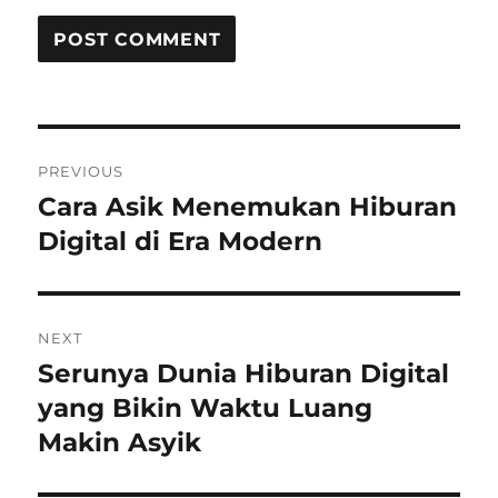
Post
PREVIOUS
navigation
Cara Asik Menemukan Hiburan
Previous
post:
Digital di Era Modern
NEXT
Serunya Dunia Hiburan Digital
Next
post:
yang Bikin Waktu Luang
Makin Asyik