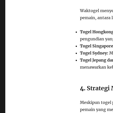
Waktogel menyed
pemain, antara l
Togel Hongkong
pengundian yan
Togel Singapore
Togel Sydney:
Me
Togel Jepang da
menawarkan keb
4.
Strategi
Meskipun togel 
pemain yang me