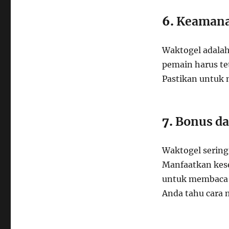
6.
Keamana
Waktogel adalah
pemain harus te
Pastikan untuk 
7.
Bonus da
Waktogel serin
Manfaatkan kes
untuk membaca s
Anda tahu cara 