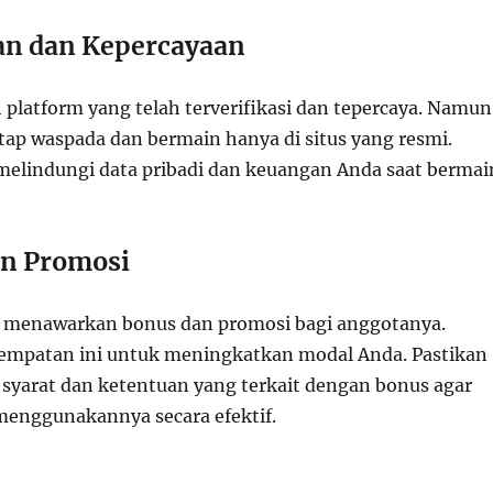
n dan Kepercayaan
 platform yang telah terverifikasi dan tepercaya. Namun
tap waspada dan bermain hanya di situs yang resmi.
melindungi data pribadi dan keuangan Anda saat bermai
n Promosi
g menawarkan bonus dan promosi bagi anggotanya.
empatan ini untuk meningkatkan modal Anda. Pastikan
yarat dan ketentuan yang terkait dengan bonus agar
menggunakannya secara efektif.