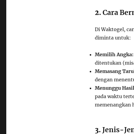
2.
Cara Ber
Di Waktogel, ca
diminta untuk:
Memilih Angka:
ditentukan (misa
Memasang Taru
dengan menentuk
Menunggu Hasil
pada waktu ter
memenangkan ha
3.
Jenis-Je