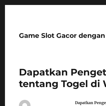
Game Slot Gacor dengan 
Dapatkan Penge
tentang Togel di
Dapatkan Penge