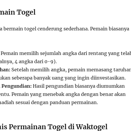
main Togel
ra bermain togel cenderung sederhana. Pemain biasanya
Pemain memilih sejumlah angka dari rentang yang tela
lnya, 4 angka dari 0-9).
han:
Setelah memilih angka, pemain memasang taruha
an seberapa banyak uang yang ingin diinvestasikan.
 Pengundian:
Hasil pengundian biasanya diumumkan
tentu. Pemain yang menebak angka dengan benar akan
diah sesuai dengan panduan permainan.
nis Permainan Togel di Waktogel