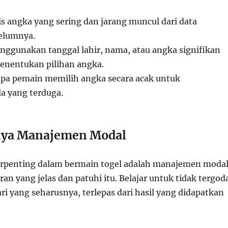
is angka yang sering dan jarang muncul dari data
elumnya.
ggunakan tanggal lahir, nama, atau angka signifikan
enentukan pilihan angka.
pa pemain memilih angka secara acak untuk
a yang terduga.
nya Manajemen Modal
terpenting dalam bermain togel adalah manajemen modal
n yang jelas dan patuhi itu. Belajar untuk tidak tergod
ri yang seharusnya, terlepas dari hasil yang didapatkan