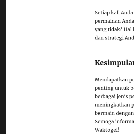
Setiap kali And
permainan Anda 
yang tidak? Ha
dan strategi An
Kesimpula
Mendapatkan pe
penting untuk b
berbagai jenis 
meningkatkan p
bermain dengan
Semoga informas
Waktogel!