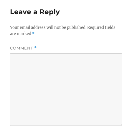
Leave a Reply
Your email address will not be published.
Required fields
are marked
*
COMMENT
*