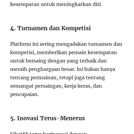
kesempatan untuk meningkatkan diri.
4.
Turnamen dan Kompetisi
Platform ini sering mengadakan turnamen dan
kompetisi, memberikan pemain kesempatan
untuk bersaing dengan yang terbaik dan
meraih penghargaan besar. Ini bukan hanya
tentang permainan, tetapi juga tentang
semangat persaingan, kerja keras, dan
pencapaian.
5.
Inovasi Terus-Menerus