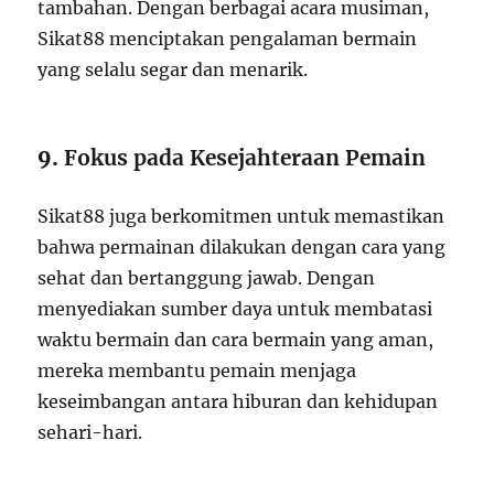
tambahan. Dengan berbagai acara musiman,
Sikat88 menciptakan pengalaman bermain
yang selalu segar dan menarik.
9.
Fokus pada Kesejahteraan Pemain
Sikat88 juga berkomitmen untuk memastikan
bahwa permainan dilakukan dengan cara yang
sehat dan bertanggung jawab. Dengan
menyediakan sumber daya untuk membatasi
waktu bermain dan cara bermain yang aman,
mereka membantu pemain menjaga
keseimbangan antara hiburan dan kehidupan
sehari-hari.