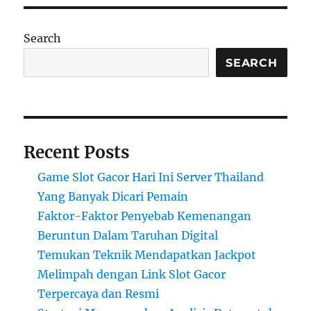
Search
SEARCH
Recent Posts
Game Slot Gacor Hari Ini Server Thailand
Yang Banyak Dicari Pemain
Faktor-Faktor Penyebab Kemenangan
Beruntun Dalam Taruhan Digital
Temukan Teknik Mendapatkan Jackpot
Melimpah dengan Link Slot Gacor
Terpercaya dan Resmi