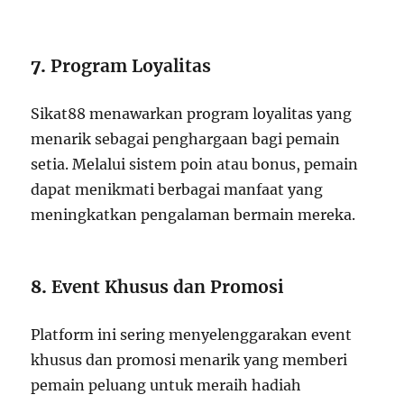
7.
Program Loyalitas
Sikat88 menawarkan program loyalitas yang
menarik sebagai penghargaan bagi pemain
setia. Melalui sistem poin atau bonus, pemain
dapat menikmati berbagai manfaat yang
meningkatkan pengalaman bermain mereka.
8.
Event Khusus dan Promosi
Platform ini sering menyelenggarakan event
khusus dan promosi menarik yang memberi
pemain peluang untuk meraih hadiah