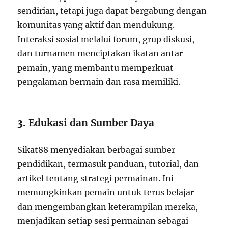
sendirian, tetapi juga dapat bergabung dengan
komunitas yang aktif dan mendukung.
Interaksi sosial melalui forum, grup diskusi,
dan turnamen menciptakan ikatan antar
pemain, yang membantu memperkuat
pengalaman bermain dan rasa memiliki.
3.
Edukasi dan Sumber Daya
Sikat88 menyediakan berbagai sumber
pendidikan, termasuk panduan, tutorial, dan
artikel tentang strategi permainan. Ini
memungkinkan pemain untuk terus belajar
dan mengembangkan keterampilan mereka,
menjadikan setiap sesi permainan sebagai