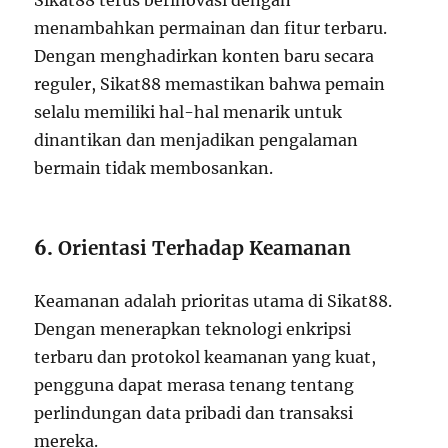
Sikat88 terus berinovasi dengan
menambahkan permainan dan fitur terbaru.
Dengan menghadirkan konten baru secara
reguler, Sikat88 memastikan bahwa pemain
selalu memiliki hal-hal menarik untuk
dinantikan dan menjadikan pengalaman
bermain tidak membosankan.
6.
Orientasi Terhadap Keamanan
Keamanan adalah prioritas utama di Sikat88.
Dengan menerapkan teknologi enkripsi
terbaru dan protokol keamanan yang kuat,
pengguna dapat merasa tenang tentang
perlindungan data pribadi dan transaksi
mereka.