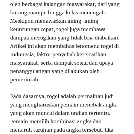
oleh berbagai kalangan masyarakat, dari yang
kurang mampu hingga kelas menengah.
Meskipun menawarkan iming-iming
keuntungan cepat, togel juga membawa
dampak merugikan yang tidak bisa diabaikan.
Artikel ini akan membahas fenomena togel di
Indonesia, faktor penyebab ketertarikan
masyarakat, serta dampak sosial dan upaya
penanggulangan yang dilakukan oleh
pemerintah.
Pada dasarnya, togel adalah permainan judi
yang mengharuskan pemain menebak angka
yang akan muncul dalam undian tertentu.
Pemain memilih kombinasi angka dan
menaruh taruhan pada angka tersebut. Jika