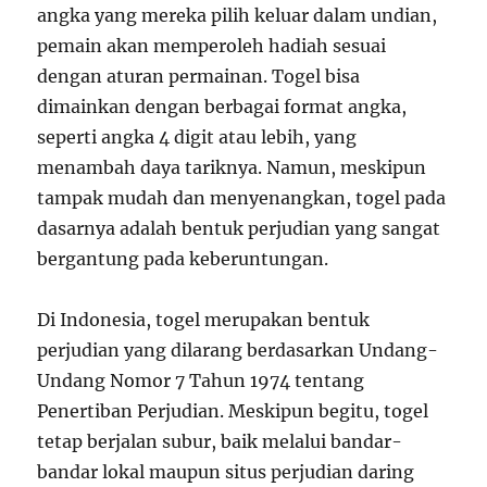
angka yang mereka pilih keluar dalam undian,
pemain akan memperoleh hadiah sesuai
dengan aturan permainan. Togel bisa
dimainkan dengan berbagai format angka,
seperti angka 4 digit atau lebih, yang
menambah daya tariknya. Namun, meskipun
tampak mudah dan menyenangkan, togel pada
dasarnya adalah bentuk perjudian yang sangat
bergantung pada keberuntungan.
Di Indonesia, togel merupakan bentuk
perjudian yang dilarang berdasarkan Undang-
Undang Nomor 7 Tahun 1974 tentang
Penertiban Perjudian. Meskipun begitu, togel
tetap berjalan subur, baik melalui bandar-
bandar lokal maupun situs perjudian daring