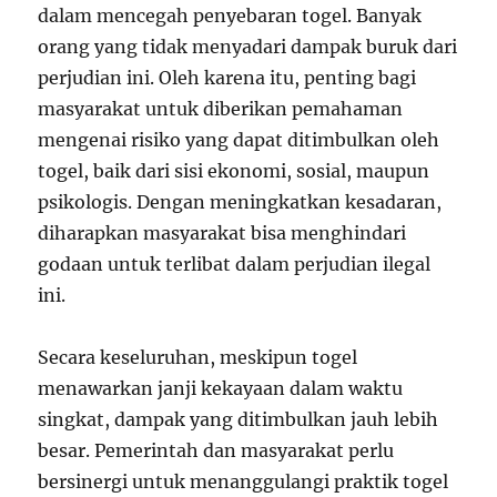
dalam mencegah penyebaran togel. Banyak
orang yang tidak menyadari dampak buruk dari
perjudian ini. Oleh karena itu, penting bagi
masyarakat untuk diberikan pemahaman
mengenai risiko yang dapat ditimbulkan oleh
togel, baik dari sisi ekonomi, sosial, maupun
psikologis. Dengan meningkatkan kesadaran,
diharapkan masyarakat bisa menghindari
godaan untuk terlibat dalam perjudian ilegal
ini.
Secara keseluruhan, meskipun togel
menawarkan janji kekayaan dalam waktu
singkat, dampak yang ditimbulkan jauh lebih
besar. Pemerintah dan masyarakat perlu
bersinergi untuk menanggulangi praktik togel