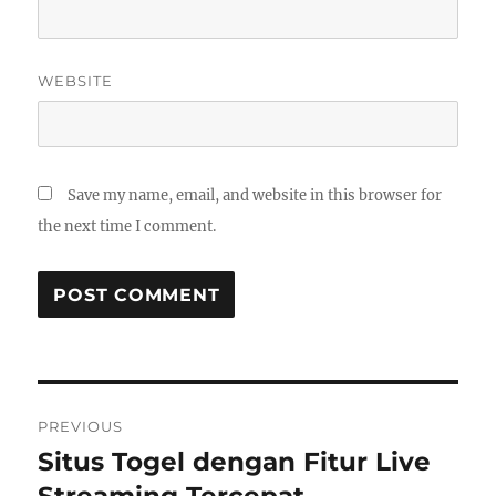
WEBSITE
Save my name, email, and website in this browser for
the next time I comment.
Post
PREVIOUS
navigation
Situs Togel dengan Fitur Live
Previous
post: