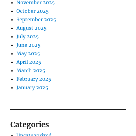
November 2025
October 2025
September 2025
August 2025
July 2025
June 2025
May 2025
April 2025
March 2025
February 2025
January 2025
Categories
Uncategorized