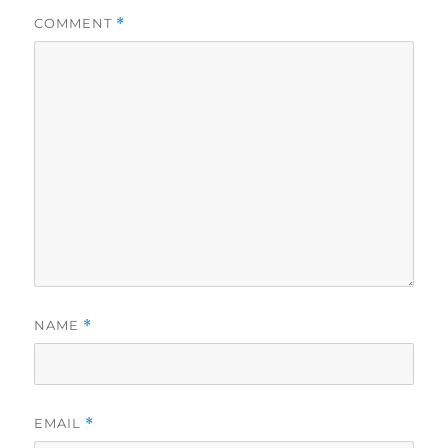
COMMENT
*
NAME
*
EMAIL
*