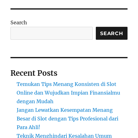
Search
SEARCH
Recent Posts
Temukan Tips Menang Konsisten di Slot
Online dan Wujudkan Impian Finansialmu
dengan Mudah
Jangan Lewatkan Kesempatan Menang
Besar di Slot dengan Tips Profesional dari
Para Ahli!
Teknik Menghindari Kesalahan Umum