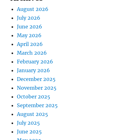
August 2026
July 2026
June 2026
May 2026
April 2026
March 2026
February 2026
January 2026
December 2025
November 2025
October 2025
September 2025
August 2025
July 2025
June 2025