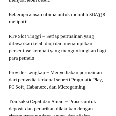
menjadi lebih besar.
Beberapa alasan utama untuk memilih SGA338
meliputi:
RTP Slot Tinggi – Setiap permainan yang
ditawarkan telah diuji dan menampilkan
persentase kembali yang menguntungkan bagi
para pemain.
Provider Lengkap – Menyediakan permainan
dari penyedia terkenal seperti Pragmatic Play,
PG Soft, Habanero, dan Microgaming.
Transaksi Cepat dan Aman – Proses untuk
deposit dan penarikan dilakukan dengan