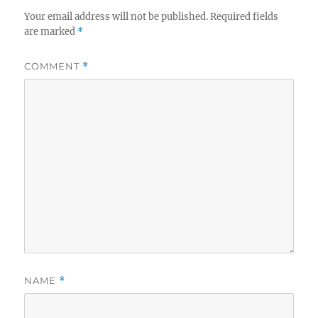
Your email address will not be published.
Required fields
are marked
*
COMMENT
*
NAME
*