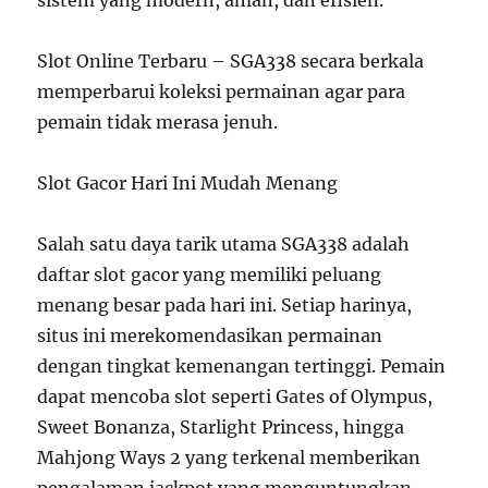
sistem yang modern, aman, dan efisien.
Slot Online Terbaru – SGA338 secara berkala
memperbarui koleksi permainan agar para
pemain tidak merasa jenuh.
Slot Gacor Hari Ini Mudah Menang
Salah satu daya tarik utama SGA338 adalah
daftar slot gacor yang memiliki peluang
menang besar pada hari ini. Setiap harinya,
situs ini merekomendasikan permainan
dengan tingkat kemenangan tertinggi. Pemain
dapat mencoba slot seperti Gates of Olympus,
Sweet Bonanza, Starlight Princess, hingga
Mahjong Ways 2 yang terkenal memberikan