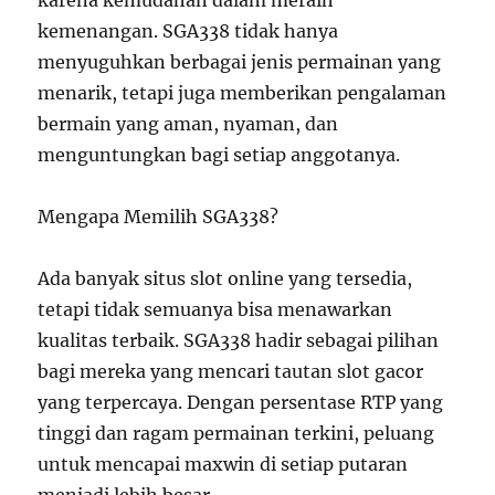
karena kemudahan dalam meraih
kemenangan. SGA338 tidak hanya
menyuguhkan berbagai jenis permainan yang
menarik, tetapi juga memberikan pengalaman
bermain yang aman, nyaman, dan
menguntungkan bagi setiap anggotanya.
Mengapa Memilih SGA338?
Ada banyak situs slot online yang tersedia,
tetapi tidak semuanya bisa menawarkan
kualitas terbaik. SGA338 hadir sebagai pilihan
bagi mereka yang mencari tautan slot gacor
yang terpercaya. Dengan persentase RTP yang
tinggi dan ragam permainan terkini, peluang
untuk mencapai maxwin di setiap putaran