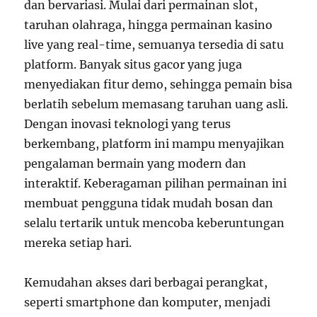
dan bervariasi. Mulai dari permainan slot,
taruhan olahraga, hingga permainan kasino
live yang real-time, semuanya tersedia di satu
platform. Banyak situs gacor yang juga
menyediakan fitur demo, sehingga pemain bisa
berlatih sebelum memasang taruhan uang asli.
Dengan inovasi teknologi yang terus
berkembang, platform ini mampu menyajikan
pengalaman bermain yang modern dan
interaktif. Keberagaman pilihan permainan ini
membuat pengguna tidak mudah bosan dan
selalu tertarik untuk mencoba keberuntungan
mereka setiap hari.
Kemudahan akses dari berbagai perangkat,
seperti smartphone dan komputer, menjadi