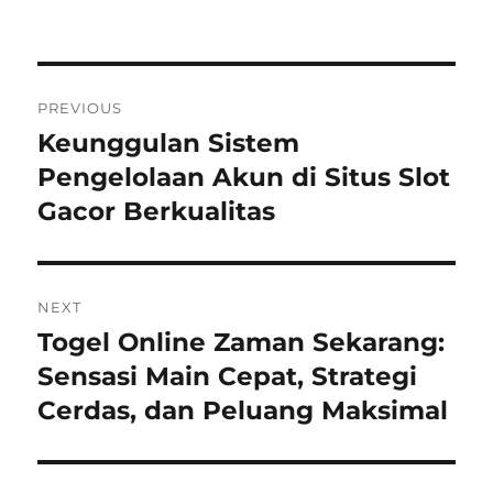
Post
PREVIOUS
navigation
Keunggulan Sistem
Previous
post:
Pengelolaan Akun di Situs Slot
Gacor Berkualitas
NEXT
Togel Online Zaman Sekarang:
Next
post:
Sensasi Main Cepat, Strategi
Cerdas, dan Peluang Maksimal