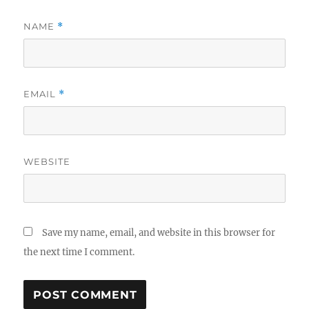
NAME
*
EMAIL
*
WEBSITE
Save my name, email, and website in this browser for
the next time I comment.