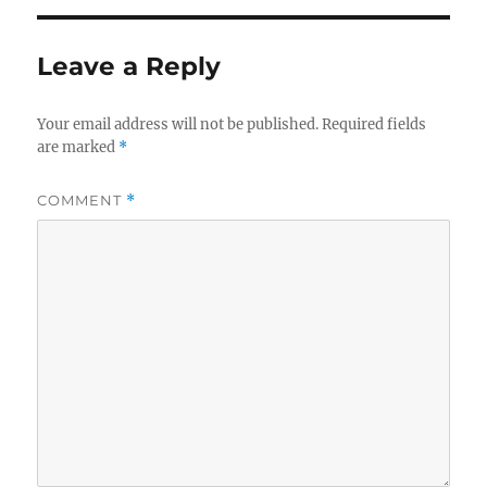
Leave a Reply
Your email address will not be published.
Required fields
are marked
*
COMMENT
*